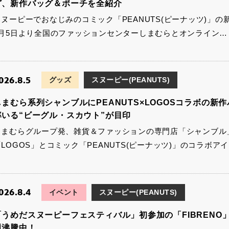
ど、新作バッグ＆ポーチを全紹介
スヌーピーでおなじみのコミック「PEANUTS(ピーナッツ)」の
8月5日より全国のファッションセンターしまむらとオンライン…
026.8.5
グッズ
スヌーピー(PEANUTS)
しまむら系列シャンブルにPEANUTS×LOGOSコラボの
率いる“ビーグル・スカウト”が目印
しまむらグループ発、雑貨＆ファッションの専門店「シャンブル
「LOGOS」とコミック「PEANUTS(ピーナッツ)」のコラボア
026.8.4
イベント
スヌーピー(PEANUTS)
「うめだスヌーピーフェスティバル」初参加の「FIBRENO」
題沸騰中！