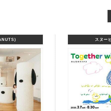
NUTS)
スヌーピ