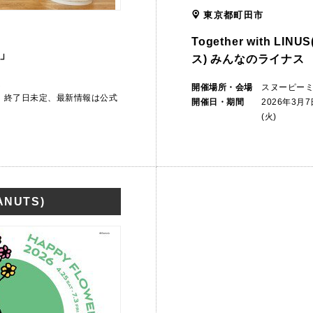
東京都町田市
Together with L
」
ス) みんなのライナス
ム
開催場所・会場
スヌーピー
から 終了日未定、最新情報は公式
開催日・期間
2026年3月
(火)
NUTS)