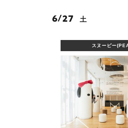
6
27
/
土
スヌーピー(PEA