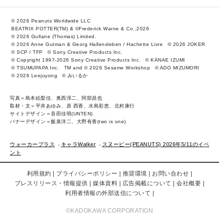
© 2026 Peanuts Worldwide LLC
BEATRIX POTTER(TM) & ©Frederick Warne & Co.,2026
© 2026 Gullane (Thomas) Limited.
© 2026 Anne Gutman & Georg Hallensleben / Hachette Livre
© 2026 JOKER.
© SCP / TFP
© Sony Creative Products Inc.
© Copyright 1997-2026 Sony Creative Products Inc.
© KANAE IZUMI
© TSUMUPAPA Inc.
TM and © 2026 Sesame Workshop
© ADO MIZUMORI
© 2026 Leejuyong
© みいるか
写真＝島本絵梨佳、奥西淳二、阿部昌也
取材・文＝平井あゆみ、原 西香、水島彩恵、北村康行
サイトデザイン＝音田佳明(UNTEN)
バナーデザイン＝飯泉洋二、大野有香(two is one)
ウォーカープラス
キャラWalker
スヌーピー(PEANUTS) 2026年5/11のイベ
ント
利用規約
プライバシーポリシー
推奨環境
お問い合わせ
プレスリリース・情報提供
媒体資料
広告掲載について
会社概要
利用者情報の外部送信について
©KADOKAWA CORPORATION