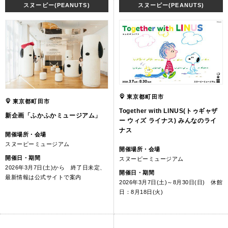
スヌーピー(PEANUTS)
スヌーピー(PEANUTS)
東京都町田市
東京都町田市
Together with LINUS(トゥギャザ
新企画「ふかふかミュージアム」
ー ウィズ ライナス) みんなのライ
ナス
開催場所・会場
スヌーピーミュージアム
開催場所・会場
開催日・期間
スヌーピーミュージアム
2026年3月7日(土)から 終了日未定、
開催日・期間
最新情報は公式サイトで案内
2026年3月7日(土)～8月30日(日) 休館
日：8月18日(火)