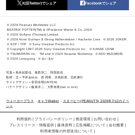
X(旧Twitter)でシェア
Facebookでシェア
© 2026 Peanuts Worldwide LLC
BEATRIX POTTER(TM) & ©Frederick Warne & Co.,2026
© 2026 Gullane (Thomas) Limited.
© 2026 Anne Gutman & Georg Hallensleben / Hachette Livre
© 2026 JOKER.
© SCP / TFP
© Sony Creative Products Inc.
© Copyright 1997-2026 Sony Creative Products Inc.
© KANAE IZUMI
© TSUMUPAPA Inc.
TM and © 2026 Sesame Workshop
© ADO MIZUMORI
© 2026 Leejuyong
© みいるか
写真＝島本絵梨佳、奥西淳二、阿部昌也
取材・文＝平井あゆみ、原 西香、水島彩恵、北村康行
サイトデザイン＝音田佳明(UNTEN)
バナーデザイン＝飯泉洋二、大野有香(two is one)
ウォーカープラス
キャラWalker
スヌーピー(PEANUTS) 2026年7/12のイベ
ント
利用規約
プライバシーポリシー
推奨環境
お問い合わせ
プレスリリース・情報提供
媒体資料
広告掲載について
会社概要
利用者情報の外部送信について