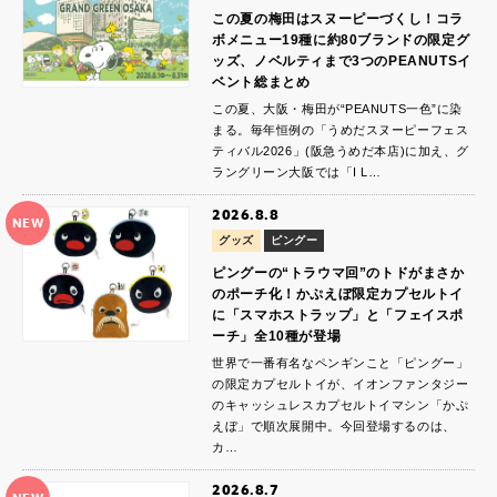
この夏の梅田はスヌーピーづくし！コラ
ボメニュー19種に約80ブランドの限定グ
ッズ、ノベルティまで3つのPEANUTSイ
ベント総まとめ
この夏、大阪・梅田が“PEANUTS一色”に染
まる。毎年恒例の「うめだスヌーピーフェス
ティバル2026」(阪急うめだ本店)に加え、グ
ラングリーン大阪では「I L…
2026.8.8
NEW
グッズ
ピングー
ピングーの“トラウマ回”のトドがまさか
のポーチ化！かぷえぼ限定カプセルトイ
に「スマホストラップ」と「フェイスポ
ーチ」全10種が登場
世界で一番有名なペンギンこと「ピングー」
の限定カプセルトイが、イオンファンタジー
のキャッシュレスカプセルトイマシン「かぷ
えぼ」で順次展開中。今回登場するのは、
カ…
2026.8.7