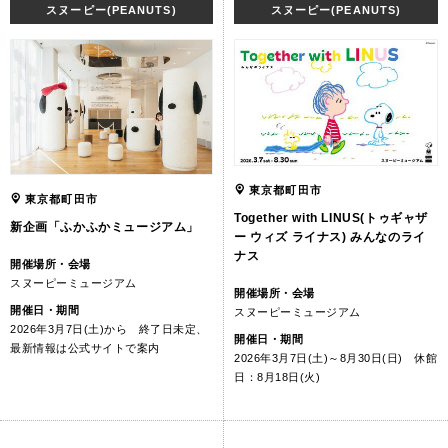
スヌーピー(PEANUTS)
スヌーピー(PEANUTS)
東京都町田市
東京都町田市
Together with LINUS(トゥギャザ
新企画「ふかふかミュージアム」
ー ウィズ ライナス) みんなのライ
ナス
開催場所・会場
スヌーピーミュージアム
開催場所・会場
開催日・期間
スヌーピーミュージアム
2026年3月7日(土)から 終了日未定、
開催日・期間
最新情報は公式サイトで案内
2026年3月7日(土)～8月30日(日) 休館
日：8月18日(火)