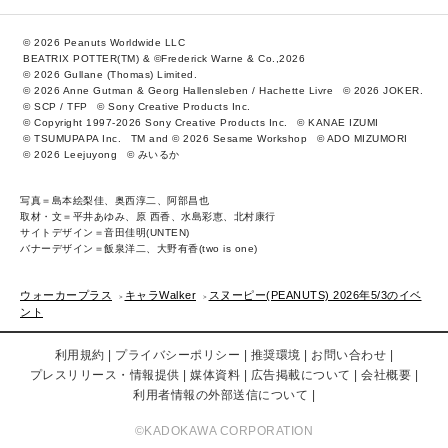
© 2026 Peanuts Worldwide LLC
BEATRIX POTTER(TM) & ©Frederick Warne & Co.,2026
© 2026 Gullane (Thomas) Limited.
© 2026 Anne Gutman & Georg Hallensleben / Hachette Livre
© 2026 JOKER.
© SCP / TFP
© Sony Creative Products Inc.
© Copyright 1997-2026 Sony Creative Products Inc.
© KANAE IZUMI
© TSUMUPAPA Inc.
TM and © 2026 Sesame Workshop
© ADO MIZUMORI
© 2026 Leejuyong
© みいるか
写真＝島本絵梨佳、奥西淳二、阿部昌也
取材・文＝平井あゆみ、原 西香、水島彩恵、北村康行
サイトデザイン＝音田佳明(UNTEN)
バナーデザイン＝飯泉洋二、大野有香(two is one)
ウォーカープラス
キャラWalker
スヌーピー(PEANUTS) 2026年5/3のイベ
ント
利用規約
プライバシーポリシー
推奨環境
お問い合わせ
プレスリリース・情報提供
媒体資料
広告掲載について
会社概要
利用者情報の外部送信について
©KADOKAWA CORPORATION