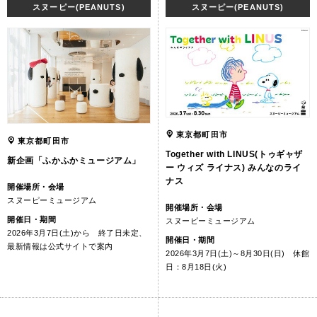
スヌーピー(PEANUTS)
スヌーピー(PEANUTS)
東京都町田市
東京都町田市
Together with LINUS(トゥギャザ
新企画「ふかふかミュージアム」
ー ウィズ ライナス) みんなのライ
ナス
開催場所・会場
スヌーピーミュージアム
開催場所・会場
開催日・期間
スヌーピーミュージアム
2026年3月7日(土)から 終了日未定、
開催日・期間
最新情報は公式サイトで案内
2026年3月7日(土)～8月30日(日) 休館
日：8月18日(火)