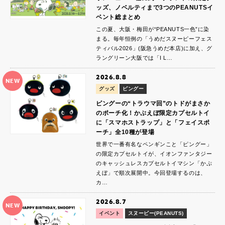
ッズ、ノベルティまで3つのPEANUTSイ
ベント総まとめ
この夏、大阪・梅田が“PEANUTS一色”に染
まる。毎年恒例の「うめだスヌーピーフェス
ティバル2026」(阪急うめだ本店)に加え、グ
ラングリーン大阪では「I L…
2026.8.8
NEW
グッズ
ピングー
ピングーの“トラウマ回”のトドがまさか
のポーチ化！かぷえぼ限定カプセルトイ
に「スマホストラップ」と「フェイスポ
ーチ」全10種が登場
世界で一番有名なペンギンこと「ピングー」
の限定カプセルトイが、イオンファンタジー
のキャッシュレスカプセルトイマシン「かぷ
えぼ」で順次展開中。今回登場するのは、
カ…
2026.8.7
NEW
イベント
スヌーピー(PEANUTS)