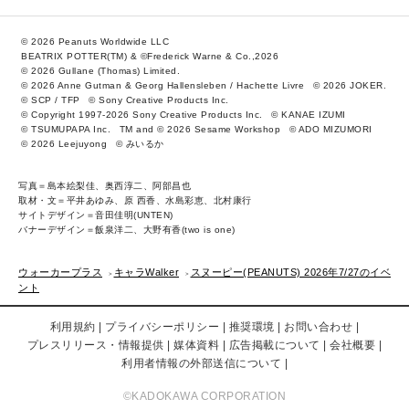
© 2026 Peanuts Worldwide LLC
BEATRIX POTTER(TM) & ©Frederick Warne & Co.,2026
© 2026 Gullane (Thomas) Limited.
© 2026 Anne Gutman & Georg Hallensleben / Hachette Livre
© 2026 JOKER.
© SCP / TFP
© Sony Creative Products Inc.
© Copyright 1997-2026 Sony Creative Products Inc.
© KANAE IZUMI
© TSUMUPAPA Inc.
TM and © 2026 Sesame Workshop
© ADO MIZUMORI
© 2026 Leejuyong
© みいるか
写真＝島本絵梨佳、奥西淳二、阿部昌也
取材・文＝平井あゆみ、原 西香、水島彩恵、北村康行
サイトデザイン＝音田佳明(UNTEN)
バナーデザイン＝飯泉洋二、大野有香(two is one)
ウォーカープラス
キャラWalker
スヌーピー(PEANUTS) 2026年7/27のイベ
ント
利用規約
プライバシーポリシー
推奨環境
お問い合わせ
プレスリリース・情報提供
媒体資料
広告掲載について
会社概要
利用者情報の外部送信について
©KADOKAWA CORPORATION