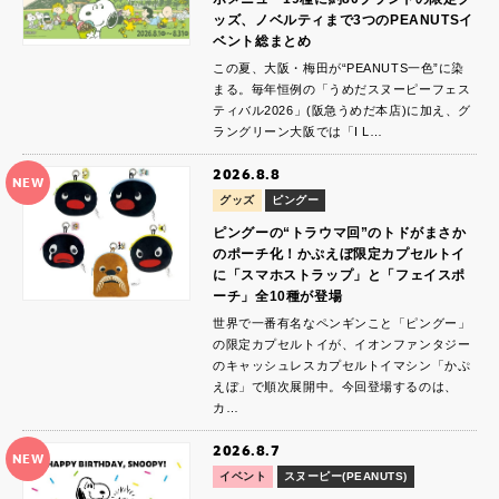
ッズ、ノベルティまで3つのPEANUTSイ
ベント総まとめ
この夏、大阪・梅田が“PEANUTS一色”に染
まる。毎年恒例の「うめだスヌーピーフェス
ティバル2026」(阪急うめだ本店)に加え、グ
ラングリーン大阪では「I L…
2026.8.8
NEW
グッズ
ピングー
ピングーの“トラウマ回”のトドがまさか
のポーチ化！かぷえぼ限定カプセルトイ
に「スマホストラップ」と「フェイスポ
ーチ」全10種が登場
世界で一番有名なペンギンこと「ピングー」
の限定カプセルトイが、イオンファンタジー
のキャッシュレスカプセルトイマシン「かぷ
えぼ」で順次展開中。今回登場するのは、
カ…
2026.8.7
NEW
イベント
スヌーピー(PEANUTS)