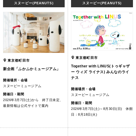
スヌーピー(PEANUTS)
スヌーピー(PEANUTS)
東京都町田市
東京都町田市
Together with LINUS(トゥギャザ
新企画「ふかふかミュージアム」
ー ウィズ ライナス) みんなのライ
ナス
開催場所・会場
スヌーピーミュージアム
開催場所・会場
開催日・期間
スヌーピーミュージアム
2026年3月7日(土)から 終了日未定、
開催日・期間
最新情報は公式サイトで案内
2026年3月7日(土)～8月30日(日) 休館
日：8月18日(火)