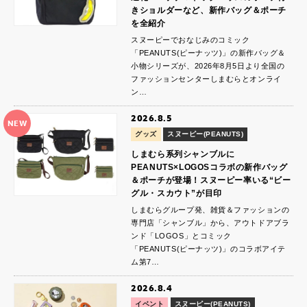
きショルダーなど、新作バッグ＆ポーチ
を全紹介
スヌーピーでおなじみのコミック
「PEANUTS(ピーナッツ)」の新作バッグ＆
小物シリーズが、2026年8月5日より全国の
ファッションセンターしまむらとオンライ
ン…
2026.8.5
NEW
グッズ
スヌーピー(PEANUTS)
しまむら系列シャンブルに
PEANUTS×LOGOSコラボの新作バッグ
＆ポーチが登場！スヌーピー率いる“ビー
グル・スカウト”が目印
しまむらグループ発、雑貨＆ファッションの
専門店「シャンブル」から、アウトドアブラ
ンド「LOGOS」とコミック
「PEANUTS(ピーナッツ)」のコラボアイテ
ム第7…
2026.8.4
イベント
スヌーピー(PEANUTS)