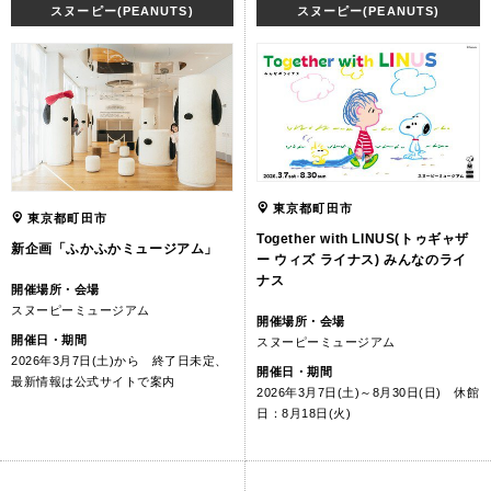
スヌーピー(PEANUTS)
スヌーピー(PEANUTS)
東京都町田市
東京都町田市
Together with LINUS(トゥギャザ
新企画「ふかふかミュージアム」
ー ウィズ ライナス) みんなのライ
ナス
開催場所・会場
スヌーピーミュージアム
開催場所・会場
開催日・期間
スヌーピーミュージアム
2026年3月7日(土)から 終了日未定、
開催日・期間
最新情報は公式サイトで案内
2026年3月7日(土)～8月30日(日) 休館
日：8月18日(火)