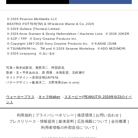
© 2026 Peanuts Worldwide LLC
BEATRIX POTTER(TM) & ©Frederick Warne & Co.,2026
© 2026 Gullane (Thomas) Limited.
© 2026 Anne Gutman & Georg Hallensleben / Hachette Livre
© 2026 JOKER.
© SCP / TFP
© Sony Creative Products Inc.
© Copyright 1997-2026 Sony Creative Products Inc.
© KANAE IZUMI
© TSUMUPAPA Inc.
TM and © 2026 Sesame Workshop
© ADO MIZUMORI
© 2026 Leejuyong
© みいるか
写真＝島本絵梨佳、奥西淳二、阿部昌也
取材・文＝平井あゆみ、原 西香、水島彩恵、北村康行
サイトデザイン＝音田佳明(UNTEN)
バナーデザイン＝飯泉洋二、大野有香(two is one)
ウォーカープラス
キャラWalker
スヌーピー(PEANUTS) 2026年6/23のイベ
ント
利用規約
プライバシーポリシー
推奨環境
お問い合わせ
プレスリリース・情報提供
媒体資料
広告掲載について
会社概要
利用者情報の外部送信について