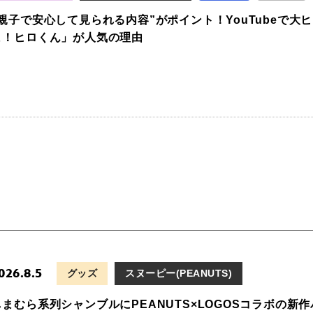
“親子で安心して見られる内容”がポイント！YouTubeで
ま！ヒロくん」が人気の理由
026.8.5
グッズ
スヌーピー(PEANUTS)
しまむら系列シャンブルにPEANUTS×LOGOSコラボの