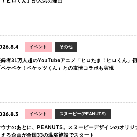
ま！ヒロくん」が人気の理由
026.8.4
イベント
その他
登録者31万人超のYouTubeアニメ「ヒロたま！ヒロくん
「ペケペケ！ペケッツくん」との友情コラボも実現
026.8.3
イベント
スヌーピー(PEANUTS)
サウナのあとに、PEANUTS。スヌーピーデザインのオリ
らえる企画が全国33の温浴施設でスタート