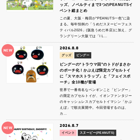
ッズ、ノベルティまで3つのPEANUTSイ
ベント総まとめ
この夏、大阪・梅田が“PEANUTS一色”に染
まる。毎年恒例の「うめだスヌーピーフェス
ティバル2026」(阪急うめだ本店)に加え、グ
ラングリーン大阪では「I L…
2026.8.8
NEW
グッズ
ピングー
ピングーの“トラウマ回”のトドがまさか
のポーチ化！かぷえぼ限定カプセルトイ
に「スマホストラップ」と「フェイスポ
ーチ」全10種が登場
世界で一番有名なペンギンこと「ピングー」
の限定カプセルトイが、イオンファンタジー
のキャッシュレスカプセルトイマシン「かぷ
えぼ」で順次展開中。今回登場するのは、
カ…
2026.8.7
NEW
イベント
スヌーピー(PEANUTS)