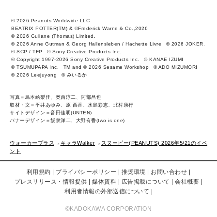
© 2026 Peanuts Worldwide LLC
BEATRIX POTTER(TM) & ©Frederick Warne & Co.,2026
© 2026 Gullane (Thomas) Limited.
© 2026 Anne Gutman & Georg Hallensleben / Hachette Livre
© 2026 JOKER.
© SCP / TFP
© Sony Creative Products Inc.
© Copyright 1997-2026 Sony Creative Products Inc.
© KANAE IZUMI
© TSUMUPAPA Inc.
TM and © 2026 Sesame Workshop
© ADO MIZUMORI
© 2026 Leejuyong
© みいるか
写真＝島本絵梨佳、奥西淳二、阿部昌也
取材・文＝平井あゆみ、原 西香、水島彩恵、北村康行
サイトデザイン＝音田佳明(UNTEN)
バナーデザイン＝飯泉洋二、大野有香(two is one)
ウォーカープラス
キャラWalker
スヌーピー(PEANUTS) 2026年5/21のイベ
ント
利用規約
プライバシーポリシー
推奨環境
お問い合わせ
プレスリリース・情報提供
媒体資料
広告掲載について
会社概要
利用者情報の外部送信について
©KADOKAWA CORPORATION