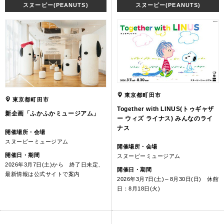
スヌーピー(PEANUTS)
スヌーピー(PEANUTS)
東京都町田市
東京都町田市
Together with LINUS(トゥギャザ
新企画「ふかふかミュージアム」
ー ウィズ ライナス) みんなのライ
ナス
開催場所・会場
スヌーピーミュージアム
開催場所・会場
開催日・期間
スヌーピーミュージアム
2026年3月7日(土)から 終了日未定、
開催日・期間
最新情報は公式サイトで案内
2026年3月7日(土)～8月30日(日) 休館
日：8月18日(火)