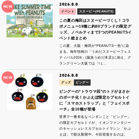
2026.8.8
NEW
イベント
スヌーピー(PEANUTS)
この夏の梅田はスヌーピーづくし！コラ
ボメニュー19種に約80ブランドの限定グ
ッズ、ノベルティまで3つのPEANUTSイ
ベント総まとめ
この夏、大阪・梅田が“PEANUTS一色”に染
まる。毎年恒例の「うめだスヌーピーフェス
ティバル2026」(阪急うめだ本店)に加え、グ
ラングリーン大阪では「I L…
2026.8.8
NEW
グッズ
ピングー
ピングーの“トラウマ回”のトドがまさか
のポーチ化！かぷえぼ限定カプセルトイ
に「スマホストラップ」と「フェイスポ
ーチ」全10種が登場
世界で一番有名なペンギンこと「ピングー」
の限定カプセルトイが、イオンファンタジー
のキャッシュレスカプセルトイマシン「かぷ
えぼ」で順次展開中。今回登場するのは、