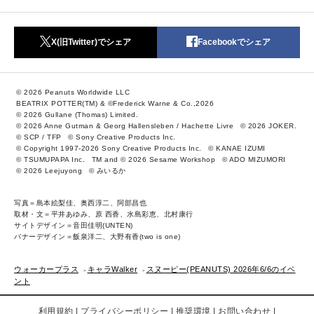
X(旧Twitter)でシェア
Facebookでシェア
© 2026 Peanuts Worldwide LLC
BEATRIX POTTER(TM) & ©Frederick Warne & Co.,2026
© 2026 Gullane (Thomas) Limited.
© 2026 Anne Gutman & Georg Hallensleben / Hachette Livre
© 2026 JOKER.
© SCP / TFP
© Sony Creative Products Inc.
© Copyright 1997-2026 Sony Creative Products Inc.
© KANAE IZUMI
© TSUMUPAPA Inc.
TM and © 2026 Sesame Workshop
© ADO MIZUMORI
© 2026 Leejuyong
© みいるか
写真＝島本絵梨佳、奥西淳二、阿部昌也
取材・文＝平井あゆみ、原 西香、水島彩恵、北村康行
サイトデザイン＝音田佳明(UNTEN)
バナーデザイン＝飯泉洋二、大野有香(two is one)
ウォーカープラス
キャラWalker
スヌーピー(PEANUTS) 2026年6/6のイベ
ント
利用規約
プライバシーポリシー
推奨環境
お問い合わせ