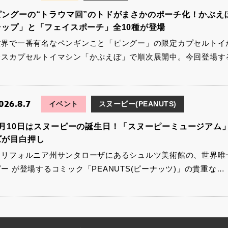
ピングーの“トラウマ回”のトドがまさかのポーチ化！かぷえ
ラップ」と「フェイスポーチ」全10種が登場
世界で一番有名なペンギンこと「ピングー」の限定カプセルトイ
レスカプセルトイマシン「かぷえぼ」で順次展開中。今回登場す
026.8.7
イベント
スヌーピー(PEANUTS)
8月10日はスヌーピーの誕生日！「スヌーピーミュージアム
ズが目白押し
カリフォルニア州サンタローザにあるシュルツ美術館の、世界唯一
ピー が登場するコミック「PEANUTS(ピーナッツ)」の貴重な…