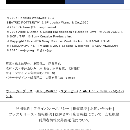
© 2026 Peanuts Worldwide LLC
BEATRIX POTTER(TM) & ©Frederick Warne & Co.,2026
© 2026 Gullane (Thomas) Limited.
© 2026 Anne Gutman & Georg Hallensleben / Hachette Livre
© 2026 JOKER.
© SCP / TFP
© Sony Creative Products Inc.
© Copyright 1997-2026 Sony Creative Products Inc.
© KANAE IZUMI
© TSUMUPAPA Inc.
TM and © 2026 Sesame Workshop
© ADO MIZUMORI
© 2026 Leejuyong
© みいるか
写真＝島本絵梨佳、奥西淳二、阿部昌也
取材・文＝平井あゆみ、原 西香、水島彩恵、北村康行
サイトデザイン＝音田佳明(UNTEN)
バナーデザイン＝飯泉洋二、大野有香(two is one)
ウォーカープラス
キャラWalker
スヌーピー(PEANUTS) 2026年5/27のイベ
ント
利用規約
プライバシーポリシー
推奨環境
お問い合わせ
プレスリリース・情報提供
媒体資料
広告掲載について
会社概要
利用者情報の外部送信について