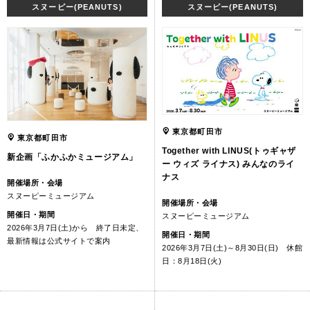
スヌーピー(PEANUTS)
スヌーピー(PEANUTS)
東京都町田市
東京都町田市
Together with LINUS(トゥギャザ
新企画「ふかふかミュージアム」
ー ウィズ ライナス) みんなのライ
ナス
開催場所・会場
スヌーピーミュージアム
開催場所・会場
開催日・期間
スヌーピーミュージアム
2026年3月7日(土)から 終了日未定、
開催日・期間
最新情報は公式サイトで案内
2026年3月7日(土)～8月30日(日) 休館
日：8月18日(火)