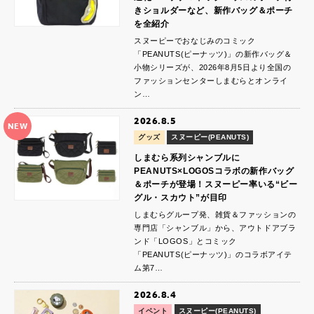
きショルダーなど、新作バッグ＆ポーチ
を全紹介
スヌーピーでおなじみのコミック
「PEANUTS(ピーナッツ)」の新作バッグ＆
小物シリーズが、2026年8月5日より全国の
ファッションセンターしまむらとオンライ
ン…
2026.8.5
NEW
グッズ
スヌーピー(PEANUTS)
しまむら系列シャンブルに
PEANUTS×LOGOSコラボの新作バッグ
＆ポーチが登場！スヌーピー率いる“ビー
グル・スカウト”が目印
しまむらグループ発、雑貨＆ファッションの
専門店「シャンブル」から、アウトドアブラ
ンド「LOGOS」とコミック
「PEANUTS(ピーナッツ)」のコラボアイテ
ム第7…
2026.8.4
イベント
スヌーピー(PEANUTS)