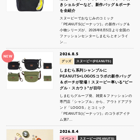
きショルダーなど、新作バッグ＆ポーチ
を全紹介
スヌーピーでおなじみのコミック
「PEANUTS(ピーナッツ)」の新作バッグ＆
小物シリーズが、2026年8月5日より全国の
ファッションセンターしまむらとオンライ
ン…
2026.8.5
NEW
グッズ
スヌーピー(PEANUTS)
しまむら系列シャンブルに
PEANUTS×LOGOSコラボの新作バッグ
＆ポーチが登場！スヌーピー率いる“ビー
グル・スカウト”が目印
しまむらグループ発、雑貨＆ファッションの
専門店「シャンブル」から、アウトドアブラ
ンド「LOGOS」とコミック
「PEANUTS(ピーナッツ)」のコラボアイテ
ム第7…
2026.8.4
イベント
スヌーピー(PEANUTS)