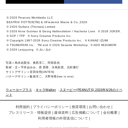
© 2026 Peanuts Worldwide LLC
BEATRIX POTTER(TM) & ©Frederick Warne & Co.,2026
© 2026 Gullane (Thomas) Limited.
© 2026 Anne Gutman & Georg Hallensleben / Hachette Livre
© 2026 JOKER.
© SCP / TFP
© Sony Creative Products Inc.
© Copyright 1997-2026 Sony Creative Products Inc.
© KANAE IZUMI
© TSUMUPAPA Inc.
TM and © 2026 Sesame Workshop
© ADO MIZUMORI
© 2026 Leejuyong
© みいるか
写真＝島本絵梨佳、奥西淳二、阿部昌也
取材・文＝平井あゆみ、原 西香、水島彩恵、北村康行
サイトデザイン＝音田佳明(UNTEN)
バナーデザイン＝飯泉洋二、大野有香(two is one)
ウォーカープラス
キャラWalker
スヌーピー(PEANUTS) 2026年6/26のイベ
ント
利用規約
プライバシーポリシー
推奨環境
お問い合わせ
プレスリリース・情報提供
媒体資料
広告掲載について
会社概要
利用者情報の外部送信について