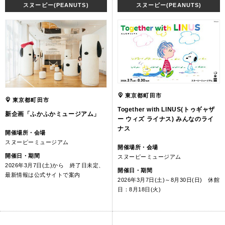
スヌーピー(PEANUTS)
スヌーピー(PEANUTS)
東京都町田市
東京都町田市
Together with LINUS(トゥギャザ
新企画「ふかふかミュージアム」
ー ウィズ ライナス) みんなのライ
ナス
開催場所・会場
スヌーピーミュージアム
開催場所・会場
開催日・期間
スヌーピーミュージアム
2026年3月7日(土)から 終了日未定、
開催日・期間
最新情報は公式サイトで案内
2026年3月7日(土)～8月30日(日) 休館
日：8月18日(火)