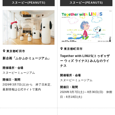
スヌーピー(PEANUTS)
スヌーピー(PEANUTS)
東京都町田市
東京都町田市
Together with LINUS(トゥギャザ
新企画「ふかふかミュージアム」
ー ウィズ ライナス) みんなのライ
ナス
開催場所・会場
スヌーピーミュージアム
開催場所・会場
開催日・期間
スヌーピーミュージアム
2026年3月7日(土)から 終了日未定、
開催日・期間
最新情報は公式サイトで案内
2026年3月7日(土)～8月30日(日) 休館
日：8月18日(火)