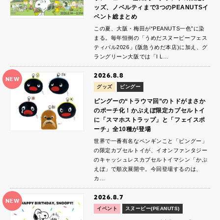
ッズ、ノベルティまで3つのPEANUTSイ
ベント総まとめ
この夏、大阪・梅田が“PEANUTS一色”に染
まる。毎年恒例の「うめだスヌーピーフェス
ティバル2026」(阪急うめだ本店)に加え、グ
ラングリーン大阪では「I L…
2026.8.8
NEW
グッズ
ピングー
ピングーの“トラウマ回”のトドがまさか
のポーチ化！かぷえぼ限定カプセルトイ
に「スマホストラップ」と「フェイスポ
ーチ」全10種が登場
世界で一番有名なペンギンこと「ピングー」
の限定カプセルトイが、イオンファンタジー
のキャッシュレスカプセルトイマシン「かぷ
えぼ」で順次展開中。今回登場するのは、
カ…
2026.8.7
NEW
イベント
スヌーピー(PEANUTS)