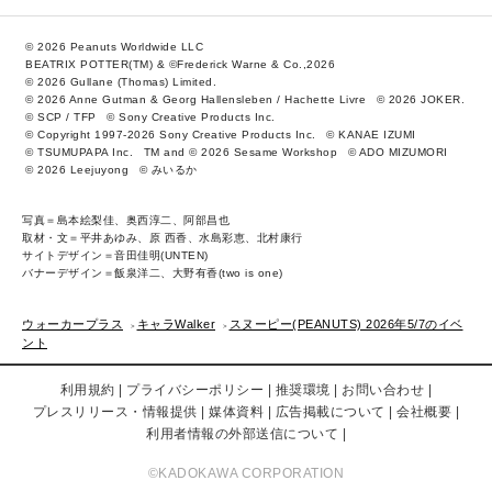
© 2026 Peanuts Worldwide LLC
BEATRIX POTTER(TM) & ©Frederick Warne & Co.,2026
© 2026 Gullane (Thomas) Limited.
© 2026 Anne Gutman & Georg Hallensleben / Hachette Livre
© 2026 JOKER.
© SCP / TFP
© Sony Creative Products Inc.
© Copyright 1997-2026 Sony Creative Products Inc.
© KANAE IZUMI
© TSUMUPAPA Inc.
TM and © 2026 Sesame Workshop
© ADO MIZUMORI
© 2026 Leejuyong
© みいるか
写真＝島本絵梨佳、奥西淳二、阿部昌也
取材・文＝平井あゆみ、原 西香、水島彩恵、北村康行
サイトデザイン＝音田佳明(UNTEN)
バナーデザイン＝飯泉洋二、大野有香(two is one)
ウォーカープラス
キャラWalker
スヌーピー(PEANUTS) 2026年5/7のイベ
ント
利用規約
プライバシーポリシー
推奨環境
お問い合わせ
プレスリリース・情報提供
媒体資料
広告掲載について
会社概要
利用者情報の外部送信について
©KADOKAWA CORPORATION