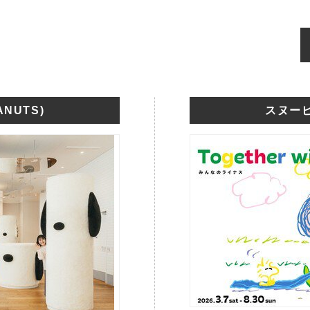
NUTS)
スヌーピ