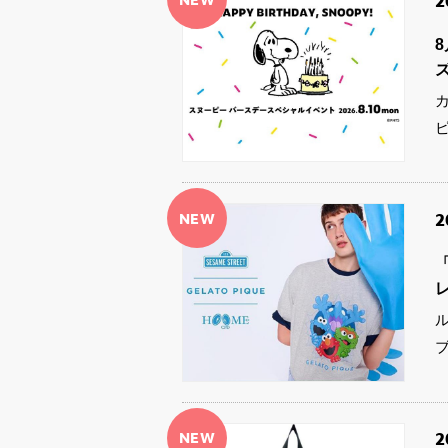
2
NEW
2
「
ル
NEW
2