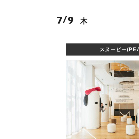
7
9
/
木
スヌーピー(PEA