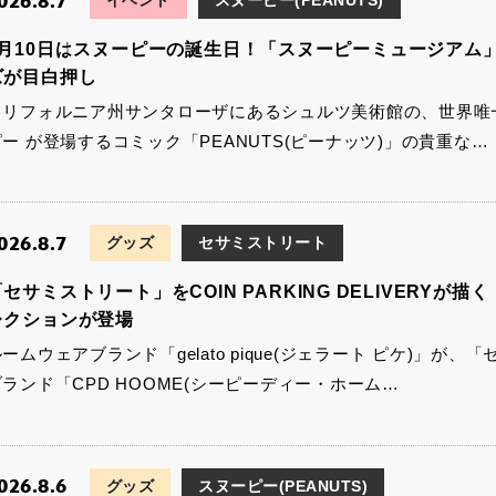
026.8.7
イベント
スヌーピー(PEANUTS)
8月10日はスヌーピーの誕生日！「スヌーピーミュージアム
ズが目白押し
カリフォルニア州サンタローザにあるシュルツ美術館の、世界唯一
ピー が登場するコミック「PEANUTS(ピーナッツ)」の貴重な…
026.8.7
グッズ
セサミストリート
セサミストリート」をCOIN PARKING DELIVERYが描く！
レクションが登場
ームウェアブランド「gelato pique(ジェラート ピケ)」
ブランド「CPD HOOME(シーピーディー・ホーム…
026.8.6
グッズ
スヌーピー(PEANUTS)