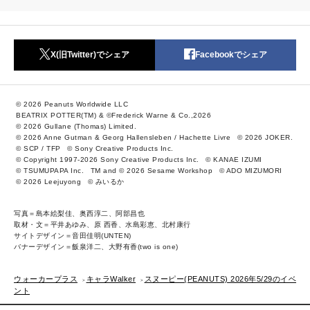
X(旧Twitter)でシェア
Facebookでシェア
© 2026 Peanuts Worldwide LLC
BEATRIX POTTER(TM) & ©Frederick Warne & Co.,2026
© 2026 Gullane (Thomas) Limited.
© 2026 Anne Gutman & Georg Hallensleben / Hachette Livre
© 2026 JOKER.
© SCP / TFP
© Sony Creative Products Inc.
© Copyright 1997-2026 Sony Creative Products Inc.
© KANAE IZUMI
© TSUMUPAPA Inc.
TM and © 2026 Sesame Workshop
© ADO MIZUMORI
© 2026 Leejuyong
© みいるか
写真＝島本絵梨佳、奥西淳二、阿部昌也
取材・文＝平井あゆみ、原 西香、水島彩恵、北村康行
サイトデザイン＝音田佳明(UNTEN)
バナーデザイン＝飯泉洋二、大野有香(two is one)
ウォーカープラス
キャラWalker
スヌーピー(PEANUTS) 2026年5/29のイベ
ント