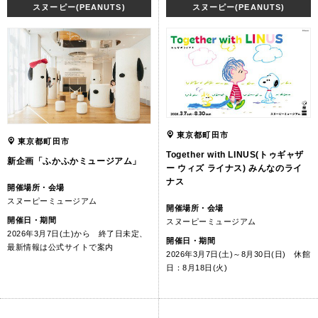
スヌーピー(PEANUTS)
スヌーピー(PEANUTS)
東京都町田市
東京都町田市
Together with LINUS(トゥギャザ
新企画「ふかふかミュージアム」
ー ウィズ ライナス) みんなのライ
ナス
開催場所・会場
スヌーピーミュージアム
開催場所・会場
開催日・期間
スヌーピーミュージアム
2026年3月7日(土)から 終了日未定、
開催日・期間
最新情報は公式サイトで案内
2026年3月7日(土)～8月30日(日) 休館
日：8月18日(火)