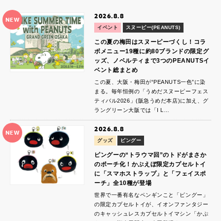
2026.8.8
NEW
イベント
スヌーピー(PEANUTS)
この夏の梅田はスヌーピーづくし！コラ
ボメニュー19種に約80ブランドの限定グ
ッズ、ノベルティまで3つのPEANUTSイ
ベント総まとめ
この夏、大阪・梅田が“PEANUTS一色”に染
まる。毎年恒例の「うめだスヌーピーフェス
ティバル2026」(阪急うめだ本店)に加え、グ
ラングリーン大阪では「I L…
2026.8.8
NEW
グッズ
ピングー
ピングーの“トラウマ回”のトドがまさか
のポーチ化！かぷえぼ限定カプセルトイ
に「スマホストラップ」と「フェイスポ
ーチ」全10種が登場
世界で一番有名なペンギンこと「ピングー」
の限定カプセルトイが、イオンファンタジー
のキャッシュレスカプセルトイマシン「かぷ