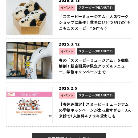
2025.3.13
イベント
スヌーピー(PEANUTS)
「スヌーピーミュージアム」人気ワーク
ショップに新作！世界にひとつだけの“も
こもこスヌーピー”を作ろう
2025.3.12
イベント
スヌーピー(PEANUTS)
春の「スヌーピーミュージアム」を徹底
解剖！新企画展や限定グッズ＆メニュ
ー、学割キャンペーンまで
2025.2.5
イベント
スヌーピー(PEANUTS)
【春休み限定】スヌーピーミュージアム
の学割キャンペーンが太っ腹すぎる！3人
来館で1人無料＆チェキ貸出しも