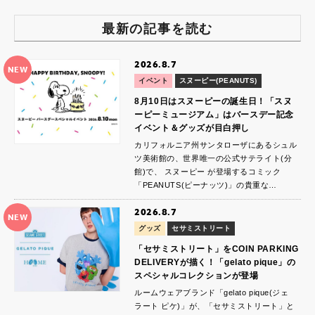
最新の記事を読む
2026.8.7
NEW
イベント
スヌーピー(PEANUTS)
8月10日はスヌーピーの誕生日！「スヌ
ーピーミュージアム」はバースデー記念
イベント＆グッズが目白押し
カリフォルニア州サンタローザにあるシュル
ツ美術館の、世界唯一の公式サテライト(分
館)で、 スヌーピー が登場するコミック
「PEANUTS(ピーナッツ)」の貴重な…
2026.8.7
NEW
グッズ
セサミストリート
「セサミストリート」をCOIN PARKING
DELIVERYが描く！「gelato pique」の
スペシャルコレクションが登場
ルームウェアブランド「gelato pique(ジェ
ラート ピケ)」が、「セサミストリート」と