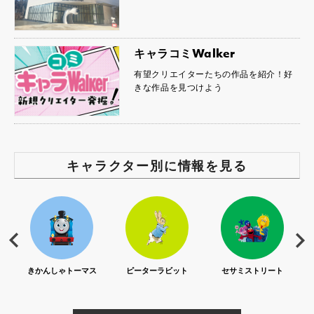
キャラコミWalker
有望クリエイターたちの作品を紹介！好
きな作品を見つけよう
キャラクター別に情報を見る
S)
きかんしゃトーマス
ピーターラビット
セサミストリート