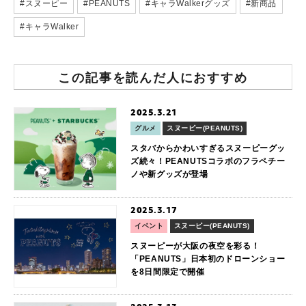
#スヌーピー
#PEANUTS
#キャラWalkerグッズ
#新商品
#キャラWalker
この記事を読んだ人におすすめ
2025.3.21
グルメ
スヌーピー(PEANUTS)
スタバからかわいすぎるスヌーピーグッ
ズ続々！PEANUTSコラボのフラペチー
ノや新グッズが登場
2025.3.17
イベント
スヌーピー(PEANUTS)
スヌーピーが大阪の夜空を彩る！
「PEANUTS」日本初のドローンショー
を8日間限定で開催