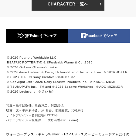
CHARACTER一覧へ
X(旧Twitter)でシェア
Facebookでシェア
© 2026 Peanuts Worldwide LLC
BEATRIX POTTER(TM) & ©Frederick Warne & Co.,2026
© 2026 Gullane (Thomas) Limited.
© 2026 Anne Gutman & Georg Hallensleben / Hachette Livre
© 2026 JOKER.
© SCP / TFP
© Sony Creative Products Inc.
© Copyright 1997-2026 Sony Creative Products Inc.
© KANAE IZUMI
© TSUMUPAPA Inc.
TM and © 2026 Sesame Workshop
© ADO MIZUMORI
© 2026 Leejuyong
© みいるか
写真＝島本絵梨佳、奥西淳二、阿部昌也
取材・文＝平井あゆみ、原 西香、水島彩恵、北村康行
サイトデザイン＝音田佳明(UNTEN)
バナーデザイン＝飯泉洋二、大野有香(two is one)
ウォーカープラス
キャラWalker
TOPICS
スヌーピーミュージアムだけの