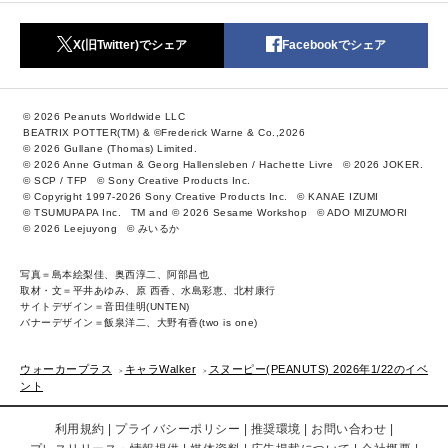
X(旧Twitter)でシェア
Facebookでシェア
© 2026 Peanuts Worldwide LLC
BEATRIX POTTER(TM) & ©Frederick Warne & Co.,2026
© 2026 Gullane (Thomas) Limited.
© 2026 Anne Gutman & Georg Hallensleben / Hachette Livre
© 2026 JOKER.
© SCP / TFP
© Sony Creative Products Inc.
© Copyright 1997-2026 Sony Creative Products Inc.
© KANAE IZUMI
© TSUMUPAPA Inc.
TM and © 2026 Sesame Workshop
© ADO MIZUMORI
© 2026 Leejuyong
© みいるか
写真＝島本絵梨佳、奥西淳二、阿部昌也
取材・文＝平井あゆみ、原 西香、水島彩恵、北村康行
サイトデザイン＝音田佳明(UNTEN)
バナーデザイン＝飯泉洋二、大野有香(two is one)
ウォーカープラス
キャラWalker
スヌーピー(PEANUTS) 2026年1/22のイベ
ント
利用規約
プライバシーポリシー
推奨環境
お問い合わせ