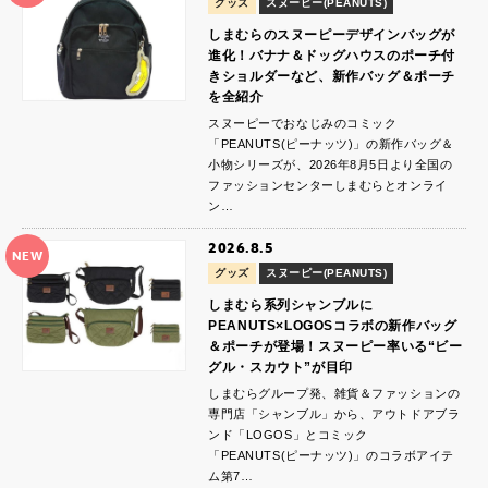
グッズ
スヌーピー(PEANUTS)
しまむらのスヌーピーデザインバッグが
進化！バナナ＆ドッグハウスのポーチ付
きショルダーなど、新作バッグ＆ポーチ
を全紹介
スヌーピーでおなじみのコミック
「PEANUTS(ピーナッツ)」の新作バッグ＆
小物シリーズが、2026年8月5日より全国の
ファッションセンターしまむらとオンライ
ン…
2026.8.5
NEW
グッズ
スヌーピー(PEANUTS)
しまむら系列シャンブルに
PEANUTS×LOGOSコラボの新作バッグ
＆ポーチが登場！スヌーピー率いる“ビー
グル・スカウト”が目印
しまむらグループ発、雑貨＆ファッションの
専門店「シャンブル」から、アウトドアブラ
ンド「LOGOS」とコミック
「PEANUTS(ピーナッツ)」のコラボアイテ
ム第7…