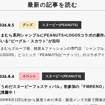
最新の記事を読む
026.8.5
グッズ
スヌーピー(PEANUTS)
しまむら系列シャンブルにPEANUTS×LOGOSコラボの
率いる“ビーグル・スカウト”が目印
しまむらグループ発、雑貨＆ファッションの専門店「シャンブル
「LOGOS」とコミック「PEANUTS(ピーナッツ)」のコラボア
026.8.4
イベント
スヌーピー(PEANUTS)
「うめだスヌーピーフェスティバル」初参加の「FIBRENO」
題沸騰中！
2026年8月12日(水)から阪急うめだ本店・阪急メンズ大阪で開