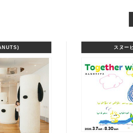
NUTS)
スヌーピ