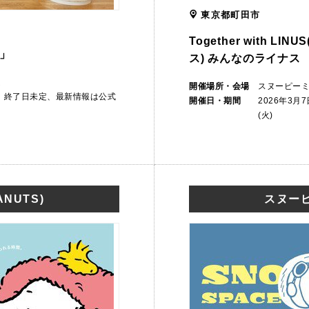
東京都町田市
Together with L
」
ス) みんなのライナス
ム
開催場所・会場
スヌーピー
から 終了日未定、最新情報は公式
開催日・期間
2026年3月
(火)
NUTS)
スヌーピ