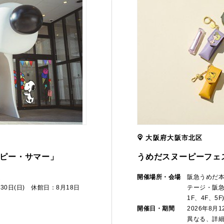
大阪府大阪市北区
ピー・サマー」
うめだスヌーピーフェス
ム
開催場所・会場
阪急うめだ本
月30日(日) 休館日：8月18日
テージ・阪急
1F、4F、5F
開催日・期間
2026年8月
異なる、詳