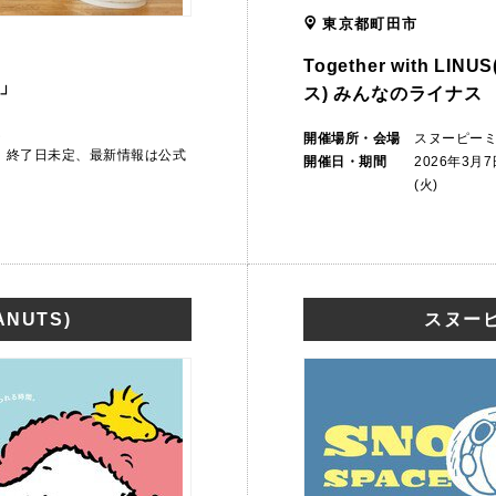
東京都町田市
Together with L
」
ス) みんなのライナス
ム
開催場所・会場
スヌーピー
から 終了日未定、最新情報は公式
開催日・期間
2026年3月
(火)
NUTS)
スヌーピ