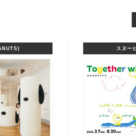
NUTS)
スヌーピ