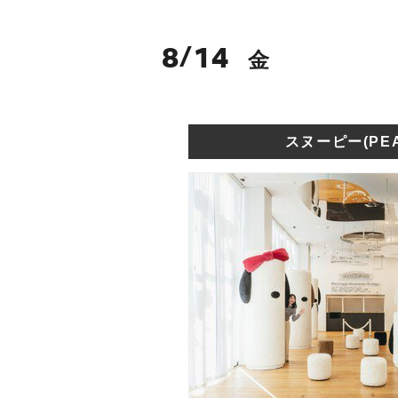
8
14
/
金
スヌーピー(PEA