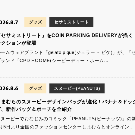
026.8.7
グッズ
セサミストリート
セサミストリート」をCOIN PARKING DELIVERYが描く！
レクションが登場
ームウェアブランド「gelato pique(ジェラート ピケ)」
ブランド「CPD HOOME(シーピーディー・ホーム…
026.8.6
グッズ
スヌーピー(PEANUTS)
しまむらのスヌーピーデザインバッグが進化！バナナ＆ドッ
ど、新作バッグ＆ポーチを全紹介
スヌーピーでおなじみのコミック「PEANUTS(ピーナッツ)」の
8月5日より全国のファッションセンターしまむらとオンライン…