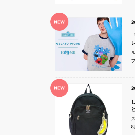
NEW
2
「
ル
NEW
2