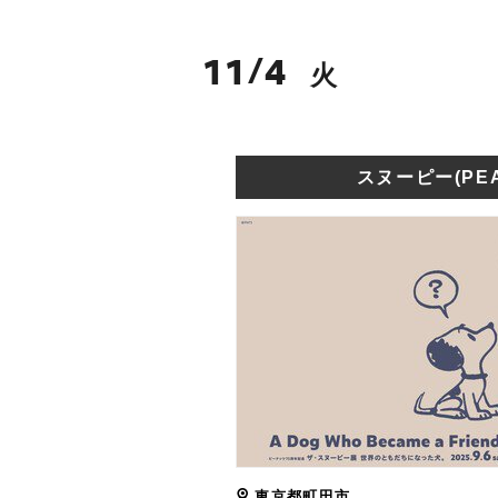
11
4
/
火
スヌーピー(PEA
東京都町田市