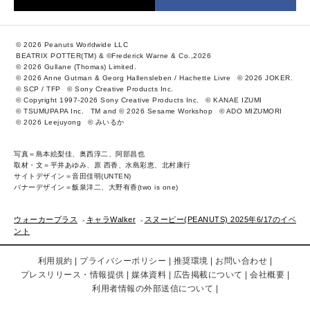
© 2026 Peanuts Worldwide LLC
BEATRIX POTTER(TM) & ©Frederick Warne & Co.,2026
© 2026 Gullane (Thomas) Limited.
© 2026 Anne Gutman & Georg Hallensleben / Hachette Livre
© 2026 JOKER.
© SCP / TFP
© Sony Creative Products Inc.
© Copyright 1997-2026 Sony Creative Products Inc.
© KANAE IZUMI
© TSUMUPAPA Inc.
TM and © 2026 Sesame Workshop
© ADO MIZUMORI
© 2026 Leejuyong
© みいるか
写真＝島本絵梨佳、奥西淳二、阿部昌也
取材・文＝平井あゆみ、原 西香、水島彩恵、北村康行
サイトデザイン＝音田佳明(UNTEN)
バナーデザイン＝飯泉洋二、大野有香(two is one)
ウォーカープラス
キャラWalker
スヌーピー(PEANUTS) 2025年6/17のイベ
ント
利用規約
プライバシーポリシー
推奨環境
お問い合わせ
プレスリリース・情報提供
媒体資料
広告掲載について
会社概要
利用者情報の外部送信について