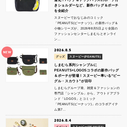
きショルダーなど、新作バッグ＆ポーチ
を全紹介
スヌーピーでおなじみのコミック
「PEANUTS(ピーナッツ)」の新作バッグ＆
小物シリーズが、2026年8月5日より全国の
ファッションセンターしまむらとオンライ
ン…
2026.8.5
NEW
グッズ
スヌーピー(PEANUTS)
しまむら系列シャンブルに
PEANUTS×LOGOSコラボの新作バッグ
＆ポーチが登場！スヌーピー率いる“ビー
グル・スカウト”が目印
しまむらグループ発、雑貨＆ファッションの
専門店「シャンブル」から、アウトドアブラ
ンド「LOGOS」とコミック
「PEANUTS(ピーナッツ)」のコラボアイテ
ム第7…
2026.8.4
イベント
スヌーピー(PEANUTS)