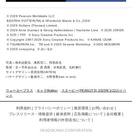
© 2026 Peanuts Worldwide LLC
BEATRIX POTTER(TM) & ©Frederick Warne & Co.,2026
© 2026 Gullane (Thomas) Limited.
© 2026 Anne Gutman & Georg Hallensleben / Hachette Livre
© 2026 JOKER.
© SCP / TFP
© Sony Creative Products Inc.
© Copyright 1997-2026 Sony Creative Products Inc.
© KANAE IZUMI
© TSUMUPAPA Inc.
TM and © 2026 Sesame Workshop
© ADO MIZUMORI
© 2026 Leejuyong
© みいるか
写真＝島本絵梨佳、奥西淳二、阿部昌也
取材・文＝平井あゆみ、原 西香、水島彩恵、北村康行
サイトデザイン＝音田佳明(UNTEN)
バナーデザイン＝飯泉洋二、大野有香(two is one)
ウォーカープラス
キャラWalker
スヌーピー(PEANUTS) 2025年1/12のイベ
ント
利用規約
プライバシーポリシー
推奨環境
お問い合わせ
プレスリリース・情報提供
媒体資料
広告掲載について
会社概要
利用者情報の外部送信について
©KADOKAWA CORPORATION