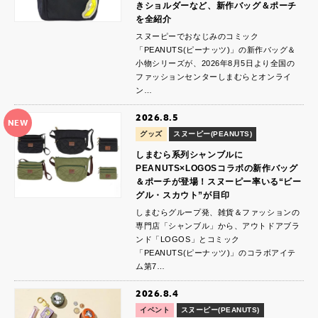
きショルダーなど、新作バッグ＆ポーチ
を全紹介
スヌーピーでおなじみのコミック
「PEANUTS(ピーナッツ)」の新作バッグ＆
小物シリーズが、2026年8月5日より全国の
ファッションセンターしまむらとオンライ
ン…
2026.8.5
NEW
グッズ
スヌーピー(PEANUTS)
しまむら系列シャンブルに
PEANUTS×LOGOSコラボの新作バッグ
＆ポーチが登場！スヌーピー率いる“ビー
グル・スカウト”が目印
しまむらグループ発、雑貨＆ファッションの
専門店「シャンブル」から、アウトドアブラ
ンド「LOGOS」とコミック
「PEANUTS(ピーナッツ)」のコラボアイテ
ム第7…
2026.8.4
イベント
スヌーピー(PEANUTS)