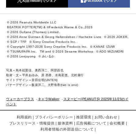
X(旧Twitter)でシェア
Facebookでシェア
© 2026 Peanuts Worldwide LLC
BEATRIX POTTER(TM) & ©Frederick Warne & Co.,2026
© 2026 Gullane (Thomas) Limited.
© 2026 Anne Gutman & Georg Hallensleben / Hachette Livre
© 2026 JOKER.
© SCP / TFP
© Sony Creative Products Inc.
© Copyright 1997-2026 Sony Creative Products Inc.
© KANAE IZUMI
© TSUMUPAPA Inc.
TM and © 2026 Sesame Workshop
© ADO MIZUMORI
© 2026 Leejuyong
© みいるか
写真＝島本絵梨佳、奥西淳二、阿部昌也
取材・文＝平井あゆみ、原 西香、水島彩恵、北村康行
サイトデザイン＝音田佳明(UNTEN)
バナーデザイン＝飯泉洋二、大野有香(two is one)
ウォーカープラス
キャラWalker
スヌーピー(PEANUTS) 2025年11/23のイ
ベント
利用規約
プライバシーポリシー
推奨環境
お問い合わせ
プレスリリース・情報提供
媒体資料
広告掲載について
会社概要
利用者情報の外部送信について