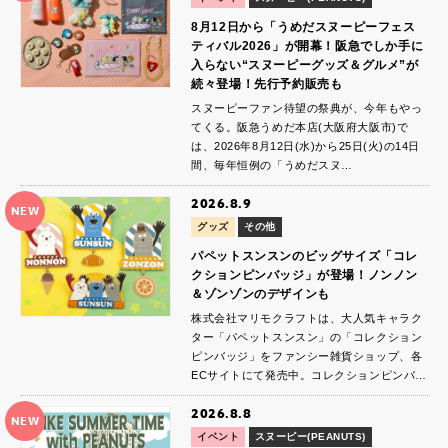
8月12日から「うめだスヌーピーフェス
ティバル2026」が開幕！阪急でしか手に
入らない“スヌーピーグッズ＆グルメ”が
続々登場！先行予約販売も
スヌーピーファン待望の祭典が、今年もやっ
てくる。阪急うめだ本店(大阪府大阪市)で
は、2026年8月12日(水)から25日(火)の14日
間、毎年恒例の「うめだスヌ…
2026.8.9
NEW
グッズ
その他
パペットスンスンのビッグサイズ「コレ
クションピンバッジ」が登場！ノンノン
＆ゾンゾンのデザインも
株式会社マリモクラフトは、大人気キャラク
ター「パペットスンスン」の「コレクション
ピンバッジ」をファンシー雑貨ショップ、各
ECサイトにて発売中。コレクションピンバ…
2026.8.8
NEW
イベント
スヌーピー(PEANUTS)