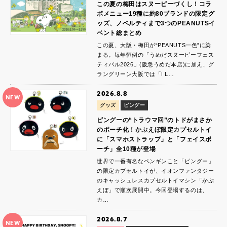
この夏の梅田はスヌーピーづくし！コラ
ボメニュー19種に約80ブランドの限定グ
ッズ、ノベルティまで3つのPEANUTSイ
ベント総まとめ
この夏、大阪・梅田が“PEANUTS一色”に染
まる。毎年恒例の「うめだスヌーピーフェス
ティバル2026」(阪急うめだ本店)に加え、グ
ラングリーン大阪では「I L…
2026.8.8
NEW
グッズ
ピングー
ピングーの“トラウマ回”のトドがまさか
のポーチ化！かぷえぼ限定カプセルトイ
に「スマホストラップ」と「フェイスポ
ーチ」全10種が登場
世界で一番有名なペンギンこと「ピングー」
の限定カプセルトイが、イオンファンタジー
のキャッシュレスカプセルトイマシン「かぷ
えぼ」で順次展開中。今回登場するのは、
カ…
2026.8.7
NEW