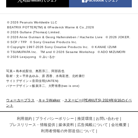
X(旧Twitter)でシェア
Facebookでシェア
© 2026 Peanuts Worldwide LLC
BEATRIX POTTER(TM) & ©Frederick Warne & Co.,2026
© 2026 Gullane (Thomas) Limited.
© 2026 Anne Gutman & Georg Hallensleben / Hachette Livre
© 2026 JOKER.
© SCP / TFP
© Sony Creative Products Inc.
© Copyright 1997-2026 Sony Creative Products Inc.
© KANAE IZUMI
© TSUMUPAPA Inc.
TM and © 2026 Sesame Workshop
© ADO MIZUMORI
© 2026 Leejuyong
© みいるか
写真＝島本絵梨佳、奥西淳二、阿部昌也
取材・文＝平井あゆみ、原 西香、水島彩恵、北村康行
サイトデザイン＝音田佳明(UNTEN)
バナーデザイン＝飯泉洋二、大野有香(two is one)
ウォーカープラス
キャラWalker
スヌーピー(PEANUTS) 2024年6/16のイベ
ント
利用規約
プライバシーポリシー
推奨環境
お問い合わせ
プレスリリース・情報提供
媒体資料
広告掲載について
会社概要
利用者情報の外部送信について