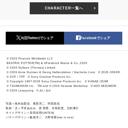
CHARACTER一覧へ
X(旧Twitter)でシェア
Facebookでシェア
© 2026 Peanuts Worldwide LLC
BEATRIX POTTER(TM) & ©Frederick Warne & Co.,2026
© 2026 Gullane (Thomas) Limited.
© 2026 Anne Gutman & Georg Hallensleben / Hachette Livre
© 2026 JOKER.
© SCP / TFP
© Sony Creative Products Inc.
© Copyright 1997-2026 Sony Creative Products Inc.
© KANAE IZUMI
© TSUMUPAPA Inc.
TM and © 2026 Sesame Workshop
© ADO MIZUMORI
© 2026 Leejuyong
© みいるか
写真＝島本絵梨佳、奥西淳二、阿部昌也
取材・文＝平井あゆみ、原 西香、水島彩恵、北村康行
サイトデザイン＝音田佳明(UNTEN)
バナーデザイン＝飯泉洋二、大野有香(two is one)