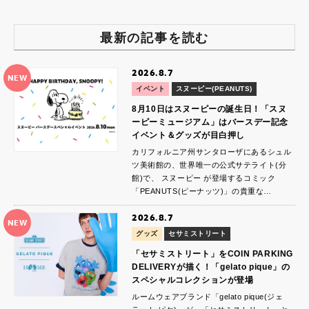
最新の記事を読む
2026.8.7
NEW
イベント
スヌーピー(PEANUTS)
8月10日はスヌーピーの誕生日！「スヌ
ーピーミュージアム」はバースデー記念
イベント＆グッズが目白押し
カリフォルニア州サンタローザにあるシュル
ツ美術館の、世界唯一の公式サテライト(分
館)で、 スヌーピー が登場するコミック
「PEANUTS(ピーナッツ)」の貴重な…
2026.8.7
NEW
グッズ
セサミストリート
「セサミストリート」をCOIN PARKING
DELIVERYが描く！「gelato pique」の
スペシャルコレクションが登場
ルームウェアブランド「gelato pique(ジェ