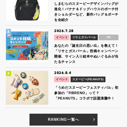
しまむらのスヌーピーデザインバッグが
進化！バナナ＆ドッグハウスのポーチ付
きショルダーなど、新作バッグ＆ポーチ
を全紹介
2026.7.28
イベント
リサとガスパール
PR
あなたの「誕生日の思い出」を教えて！
「リサとガスパール」投稿キャンペーン
開催、サイン入り絵本やぬいぐるみが当
たるチャンス
2026.8.4
イベント
スヌーピー(PEANUTS)
「うめだスヌーピーフェスティバル」初
参加の「FIBRENO」って？
「PEANUTS」コラボで話題沸騰中！
RANKING一覧へ