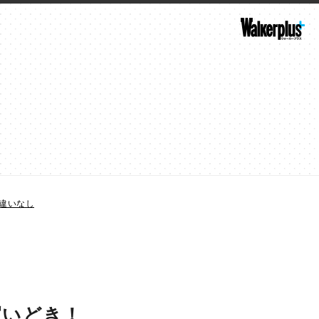
違いなし
買いどき！