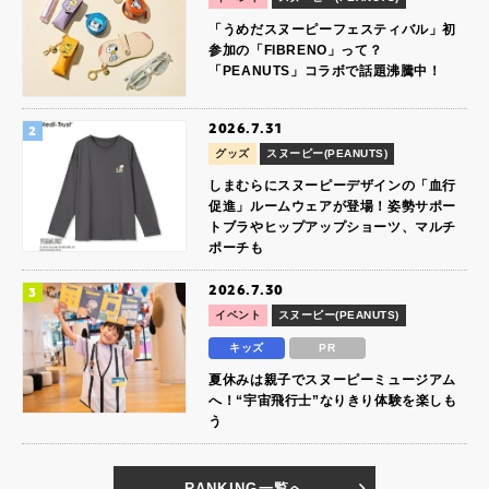
「うめだスヌーピーフェスティバル」初
参加の「FIBRENO」って？
「PEANUTS」コラボで話題沸騰中！
2026.7.31
グッズ
スヌーピー(PEANUTS)
しまむらにスヌーピーデザインの「血行
促進」ルームウェアが登場！姿勢サポー
トブラやヒップアップショーツ、マルチ
ポーチも
2026.7.30
イベント
スヌーピー(PEANUTS)
キッズ
PR
夏休みは親子でスヌーピーミュージアム
へ！“宇宙飛行士”なりきり体験を楽しも
う
RANKING一覧へ