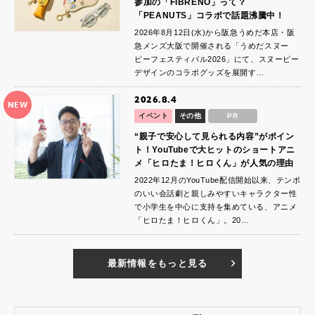
参加の「FIBRENO」って？
「PEANUTS」コラボで話題沸騰中！
2026年8月12日(水)から阪急うめだ本店・阪
急メンズ大阪で開催される「うめだスヌー
ピーフェスティバル2026」にて、スヌーピー
デザインのコラボグッズを展開す…
2026.8.4
NEW
イベント
その他
PR
“親子で安心して見られる内容”がポイン
ト！YouTubeで大ヒットのショートアニ
メ「ヒロたま！ヒロくん」が人気の理由
2022年12月のYouTube配信開始以来、テンポ
のいい会話劇と親しみやすいキャラクター性
で小学生を中心に支持を集めている、アニメ
「ヒロたま！ヒロくん」。20…
最新情報をもっと見る