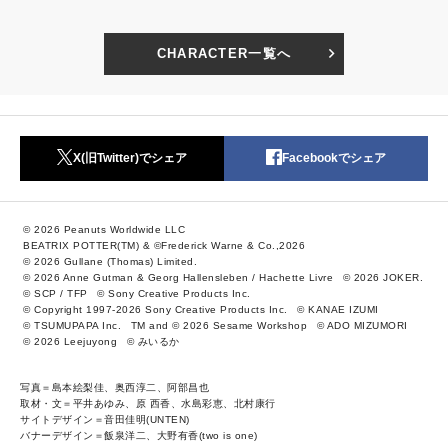
CHARACTER一覧へ
X(旧Twitter)でシェア
Facebookでシェア
© 2026 Peanuts Worldwide LLC
BEATRIX POTTER(TM) & ©Frederick Warne & Co.,2026
© 2026 Gullane (Thomas) Limited.
© 2026 Anne Gutman & Georg Hallensleben / Hachette Livre
© 2026 JOKER.
© SCP / TFP
© Sony Creative Products Inc.
© Copyright 1997-2026 Sony Creative Products Inc.
© KANAE IZUMI
© TSUMUPAPA Inc.
TM and © 2026 Sesame Workshop
© ADO MIZUMORI
© 2026 Leejuyong
© みいるか
写真＝島本絵梨佳、奥西淳二、阿部昌也
取材・文＝平井あゆみ、原 西香、水島彩恵、北村康行
サイトデザイン＝音田佳明(UNTEN)
バナーデザイン＝飯泉洋二、大野有香(two is one)