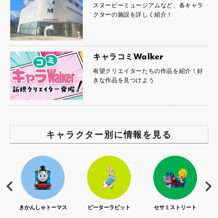
スヌーピーミュージアムなど、各キャラ
クターの施設を詳しく紹介！
キャラコミWalker
有望クリエイターたちの作品を紹介！好
きな作品を見つけよう
キャラクター別に情報を見る
ス
ピーターラビット
セサミストリート
リサとガスパール