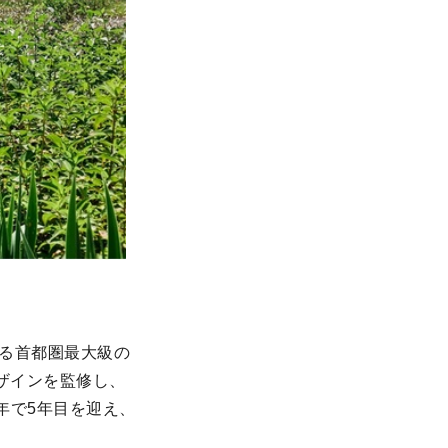
ある首都圏最大級の
ザインを監修し、
年で5年目を迎え、