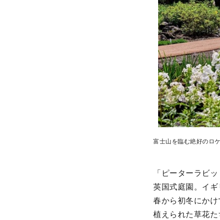
富士山を臨む絶好のロ
「ピーターラビッ
英国式庭園。イギ
春から初冬にかけ
植えられた草花た