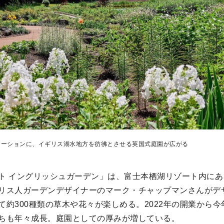
ケーションに、イギリス湖水地方を彷彿とさせる英国式庭園が広がる
ト イングリッシュガーデン」は、富士本栖湖リゾート内に
リス人ガーデンデザイナーのマーク・チャップマンさんがデ
て約300種類の草木や花々が楽しめる。2022年の開業から今
ちも年々成長。庭園としての厚みが増している。