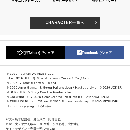
S)
きかんしゃトーマス
ピーターラビット
セサミストリート
CHARACTER一覧へ
X(旧Twitter)でシェア
Facebookでシェア
© 2026 Peanuts Worldwide LLC
BEATRIX POTTER(TM) & ©Frederick Warne & Co.,2026
© 2026 Gullane (Thomas) Limited.
© 2026 Anne Gutman & Georg Hallensleben / Hachette Livre
© 2026 JOKER.
© SCP / TFP
© Sony Creative Products Inc.
© Copyright 1997-2026 Sony Creative Products Inc.
© KANAE IZUMI
© TSUMUPAPA Inc.
TM and © 2026 Sesame Workshop
© ADO MIZUMORI
© 2026 Leejuyong
© みいるか
写真＝島本絵梨佳、奥西淳二、阿部昌也
取材・文＝平井あゆみ、原 西香、水島彩恵、北村康行
サイトデザイン＝音田佳明(UNTEN)