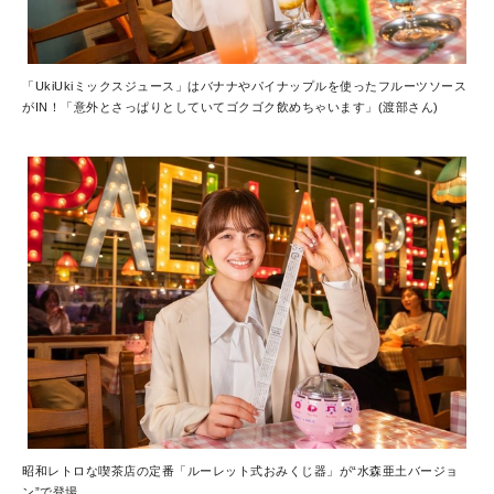
「UkiUkiミックスジュース」はバナナやパイナップルを使ったフルーツソース
がIN！「意外とさっぱりとしていてゴクゴク飲めちゃいます」(渡部さん)
昭和レトロな喫茶店の定番「ルーレット式おみくじ器」が“水森亜土バージョ
ン”で登場