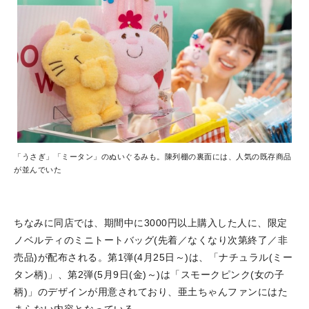
「うさぎ」「ミータン」のぬいぐるみも。陳列棚の裏面には、人気の既存商品
が並んでいた
ちなみに同店では、期間中に3000円以上購入した人に、限定
ノベルティのミニトートバッグ(先着／なくなり次第終了／非
売品)が配布される。第1弾(4月25日～)は、「ナチュラル(ミー
タン柄)」、第2弾(5月9日(金)～)は「スモークピンク(女の子
柄)」のデザインが用意されており、亜土ちゃんファンにはた