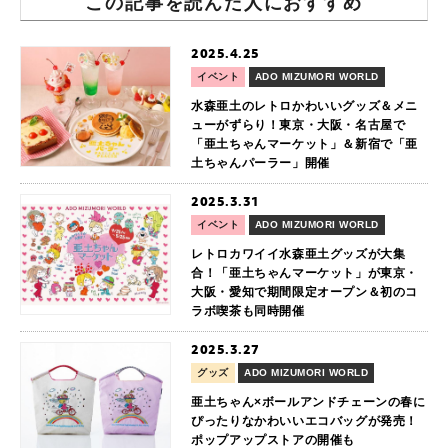
この記事を読んだ人におすすめ
2025.4.25
イベント
ADO MIZUMORI WORLD
水森亜土のレトロかわいいグッズ＆メニ
ューがずらり！東京・大阪・名古屋で
「亜土ちゃんマーケット」＆新宿で「亜
土ちゃんパーラー」開催
2025.3.31
イベント
ADO MIZUMORI WORLD
レトロカワイイ水森亜土グッズが大集
合！「亜土ちゃんマーケット」が東京・
大阪・愛知で期間限定オープン＆初のコ
ラボ喫茶も同時開催
2025.3.27
グッズ
ADO MIZUMORI WORLD
亜土ちゃん×ボールアンドチェーンの春に
ぴったりなかわいいエコバッグが発売！
ポップアップストアの開催も