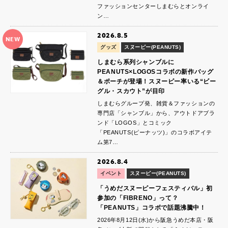
ファッションセンターしまむらとオンライ
ン…
2026.8.5
NEW
グッズ
スヌーピー(PEANUTS)
しまむら系列シャンブルに
PEANUTS×LOGOSコラボの新作バッグ
＆ポーチが登場！スヌーピー率いる“ビー
グル・スカウト”が目印
しまむらグループ発、雑貨＆ファッションの
専門店「シャンブル」から、アウトドアブラ
ンド「LOGOS」とコミック
「PEANUTS(ピーナッツ)」のコラボアイテ
ム第7…
2026.8.4
イベント
スヌーピー(PEANUTS)
「うめだスヌーピーフェスティバル」初
参加の「FIBRENO」って？
「PEANUTS」コラボで話題沸騰中！
2026年8月12日(水)から阪急うめだ本店・阪