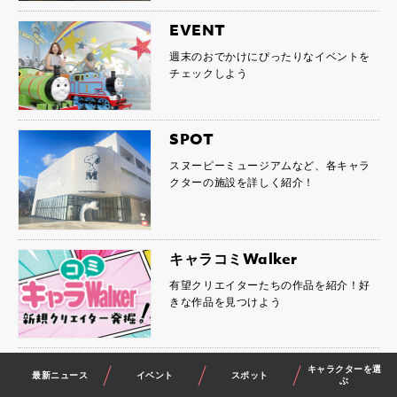
EVENT
週末のおでかけにぴったりなイベントを
チェックしよう
SPOT
スヌーピーミュージアムなど、各キャラ
クターの施設を詳しく紹介！
キャラコミWalker
有望クリエイターたちの作品を紹介！好
きな作品を見つけよう
キャラクターを選
最新ニュース
イベント
スポット
ぶ