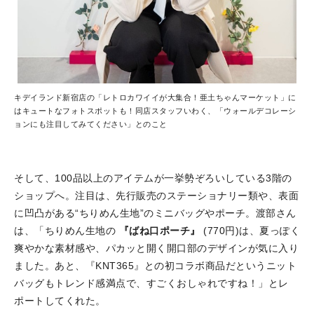
キデイランド新宿店の「レトロカワイイが大集合！亜土ちゃんマーケット」に
はキュートなフォトスポットも！同店スタッフいわく、「ウォールデコレーシ
ョンにも注目してみてください」とのこと
そして、100品以上のアイテムが一挙勢ぞろいしている3階の
ショップへ。注目は、先行販売のステーショナリー類や、表面
に凹凸がある“ちりめん生地”のミニバッグやポーチ。渡部さん
は、「ちりめん生地の
『ばね口ポーチ』
(770円)は、夏っぽく
爽やかな素材感や、パカッと開く開口部のデザインが気に入り
ました。あと、『KNT365』との初コラボ商品だというニット
バッグもトレンド感満点で、すごくおしゃれですね！」とレ
ポートしてくれた。