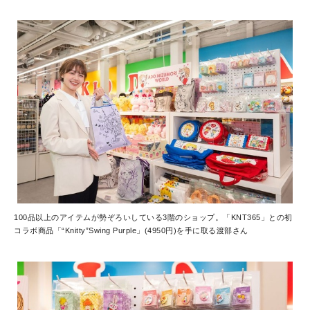
100品以上のアイテムが勢ぞろいしている3階のショップ。「KNT365」との初
コラボ商品「“Knitty”Swing Purple」(4950円)を手に取る渡部さん