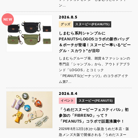
ン…
2026.8.5
NEW
グッズ
スヌーピー(PEANUTS)
しまむら系列シャンブルに
PEANUTS×LOGOSコラボの新作バッグ
＆ポーチが登場！スヌーピー率いる“ビー
グル・スカウト”が目印
しまむらグループ発、雑貨＆ファッションの
専門店「シャンブル」から、アウトドアブラ
ンド「LOGOS」とコミック
「PEANUTS(ピーナッツ)」のコラボアイテ
ム第7…
2026.8.4
イベント
スヌーピー(PEANUTS)
「うめだスヌーピーフェスティバル」初
参加の「FIBRENO」って？
「PEANUTS」コラボで話題沸騰中！
2026年8月12日(水)から阪急うめだ本店・阪
急メンズ大阪で開催される「うめだスヌー