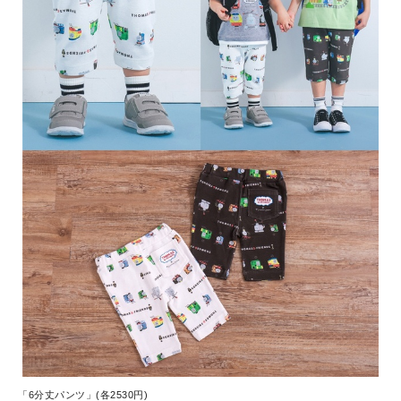
「6分丈パンツ」(各2530円)