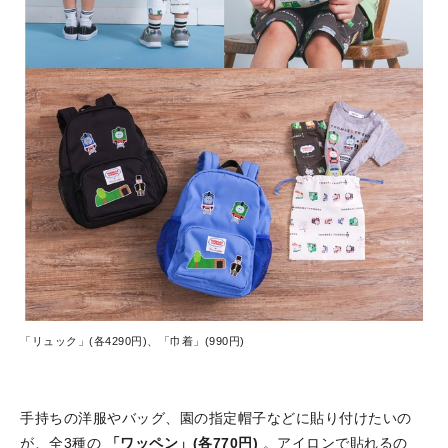
「リュック」(各4290円)、「巾着」(990円)
手持ちの洋服やバッグ、園の指定帽子などに貼り付けたいの
が、全3種の
「ワッペン」(各770円)
。アイロンで貼れるの