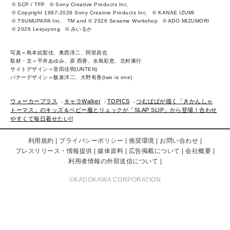
© SCP / TFP
© Sony Creative Products Inc.
© Copyright 1997-2026 Sony Creative Products Inc.
© KANAE IZUMI
© TSUMUPAPA Inc.
TM and © 2026 Sesame Workshop
© ADO MIZUMORI
© 2026 Leejuyong
© みいるか
写真＝島本絵梨佳、奥西淳二、阿部昌也
取材・文＝平井あゆみ、原 西香、水島彩恵、北村康行
サイトデザイン＝音田佳明(UNTEN)
バナーデザイン＝飯泉洋二、大野有香(two is one)
ウォーカープラス
キャラWalker
TOPICS
つむぱぱが描く「きかんしゃ
トーマス」のキッズ＆ベビー服とリュックが「SLAP SLIP」から登場！合わせ
やすくて毎日着せたい!!
利用規約
プライバシーポリシー
推奨環境
お問い合わせ
プレスリリース・情報提供
媒体資料
広告掲載について
会社概要
利用者情報の外部送信について
©KADOKAWA CORPORATION