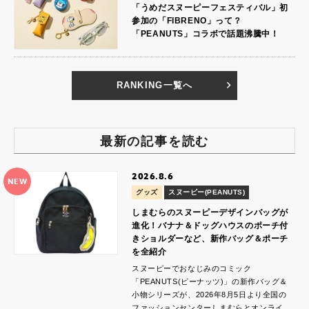
「うめだスヌーピーフェスティバル」初
参加の「FIBRENO」って？
「PEANUTS」コラボで話題沸騰中！
RANKING一覧へ
最新の記事を読む
2026.8.6
NEW
グッズ
スヌーピー(PEANUTS)
しまむらのスヌーピーデザインバッグが
進化！バナナ＆ドッグハウスのポーチ付
きショルダーなど、新作バッグ＆ポーチ
を全紹介
スヌーピーでおなじみのコミック
「PEANUTS(ピーナッツ)」の新作バッグ＆
小物シリーズが、2026年8月5日より全国の
ファッションセンターしまむらとオンライ