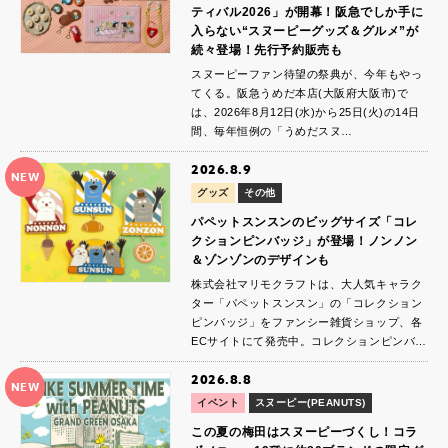
ティバル2026」が開幕！阪急でしか手に
入らない“スヌーピーグッズ＆グルメ”が
続々登場！先行予約販売も
スヌーピーファン待望の祭典が、今年もやっ
てくる。阪急うめだ本店(大阪府大阪市)で
は、2026年8月12日(水)から25日(火)の14日
間、毎年恒例の「うめだスヌ…
2026.8.9
NEW
グッズ
その他
パペットスンスンのビッグサイズ「コレ
クションピンバッジ」が登場！ノンノン
＆ゾンゾンのデザインも
株式会社マリモクラフトは、大人気キャラク
ター「パペットスンスン」の「コレクション
ピンバッジ」をファンシー雑貨ショップ、各
ECサイトにて発売中。コレクションピンバ…
2026.8.8
NEW
イベント
スヌーピー(PEANUTS)
この夏の梅田はスヌーピーづくし！コラ