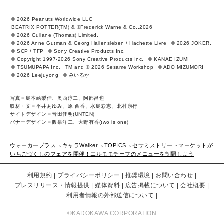
© 2026 Peanuts Worldwide LLC
BEATRIX POTTER(TM) & ©Frederick Warne & Co.,2026
© 2026 Gullane (Thomas) Limited.
© 2026 Anne Gutman & Georg Hallensleben / Hachette Livre
© 2026 JOKER.
© SCP / TFP
© Sony Creative Products Inc.
© Copyright 1997-2026 Sony Creative Products Inc.
© KANAE IZUMI
© TSUMUPAPA Inc.
TM and © 2026 Sesame Workshop
© ADO MIZUMORI
© 2026 Leejuyong
© みいるか
写真＝島本絵梨佳、奥西淳二、阿部昌也
取材・文＝平井あゆみ、原 西香、水島彩恵、北村康行
サイトデザイン＝音田佳明(UNTEN)
バナーデザイン＝飯泉洋二、大野有香(two is one)
ウォーカープラス
キャラWalker
TOPICS
セサミストリートマーケットが
いちごづくしのフェアを開催！エルモモチーフのメニューを制覇しよう
利用規約
プライバシーポリシー
推奨環境
お問い合わせ
プレスリリース・情報提供
媒体資料
広告掲載について
会社概要
利用者情報の外部送信について
©KADOKAWA CORPORATION