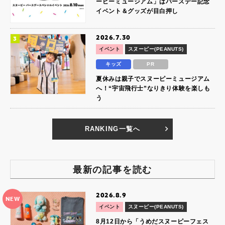
ーピーミュージアム」はバースデー記念
イベント＆グッズが目白押し
2026.7.30
イベント
スヌーピー(PEANUTS)
キッズ
PR
夏休みは親子でスヌーピーミュージアム
へ！“宇宙飛行士”なりきり体験を楽しも
う
RANKING一覧へ
最新の記事を読む
2026.8.9
NEW
イベント
スヌーピー(PEANUTS)
8月12日から「うめだスヌーピーフェス