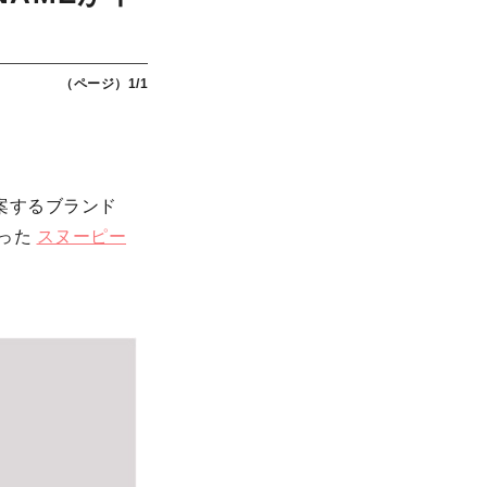
（ページ）1/1
提案するブランド
被った
スヌーピー