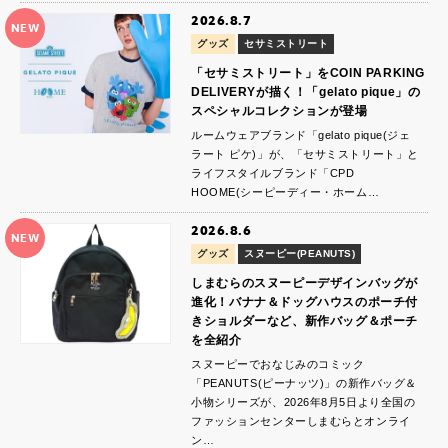
2026.8.7
NEW
グッズ
セサミストリート
「セサミストリート」をCOIN PARKING
DELIVERYが描く！「gelato pique」の
スペシャルコレクションが登場
ルームウェアブランド「gelato pique(ジェ
ラート ピケ)」が、「セサミストリート」と
ライフスタイルブランド「CPD
HOOME(シーピーディー・ホーム…
2026.8.6
NEW
グッズ
スヌーピー(PEANUTS)
しまむらのスヌーピーデザインバッグが
進化！バナナ＆ドッグハウスのポーチ付
きショルダーなど、新作バッグ＆ポーチ
を全紹介
スヌーピーでおなじみのコミック
「PEANUTS(ピーナッツ)」の新作バッグ＆
小物シリーズが、2026年8月5日より全国の
ファッションセンターしまむらとオンライ
ン…