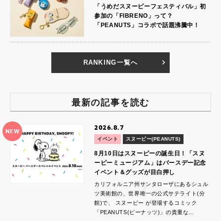
「うめだスヌーピーフェスティバル」初
参加の「FIBRENO」って？
「PEANUTS」コラボで話題沸騰中！
RANKING一覧へ
最新の記事を読む
2026.8.7
NEW
イベント
スヌーピー(PEANUTS)
8月10日はスヌーピーの誕生日！「スヌ
ーピーミュージアム」はバースデー記念
イベント＆グッズが目白押し
カリフォルニア州サンタローザにあるシュル
ツ美術館の、世界唯一の公式サテライト(分
館)で、 スヌーピー が登場するコミック
「PEANUTS(ピーナッツ)」の貴重な…