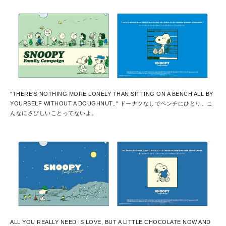
"THERE'S NOTHING MORE LONELY THAN SITTING ON A BENCH ALL BY
YOURSELF WITHOUT A DOUGHNUT.." ドーナツなしでペンチにひとり。こ
んなにさびしいことってないよ。
ALL YOU REALLY NEED IS LOVE, BUT A LITTLE CHOCOLATE NOW AND