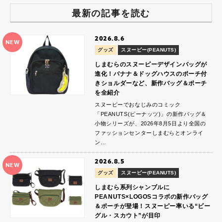
最新の記事を読む
2026.8.6
NEW
グッズ
スヌーピー(PEANUTS)
しまむらのスヌーピーデザインバッグが
進化！バナナ＆ドッグハウスのポーチ付
きショルダーなど、新作バッグ＆ポーチ
を全紹介
スヌーピーでおなじみのコミック
「PEANUTS(ピーナッツ)」の新作バッグ＆
小物シリーズが、2026年8月5日より全国の
ファッションセンターしまむらとオンライ
ン…
2026.8.5
NEW
グッズ
スヌーピー(PEANUTS)
しまむら系列シャンブルに
PEANUTS×LOGOSコラボの新作バッグ
＆ポーチが登場！スヌーピー率いる“ビー
グル・スカウト”が目印