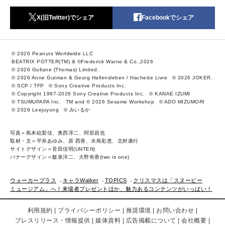
X(旧Twitter)でシェア
Facebookでシェア
© 2026 Peanuts Worldwide LLC
BEATRIX POTTER(TM) & ©Frederick Warne & Co.,2026
© 2026 Gullane (Thomas) Limited.
© 2026 Anne Gutman & Georg Hallensleben / Hachette Livre
© 2026 JOKER.
© SCP / TFP
© Sony Creative Products Inc.
© Copyright 1997-2026 Sony Creative Products Inc.
© KANAE IZUMI
© TSUMUPAPA Inc.
TM and © 2026 Sesame Workshop
© ADO MIZUMORI
© 2026 Leejuyong
© みいるか
写真＝島本絵梨佳、奥西淳二、阿部昌也
取材・文＝平井あゆみ、原 西香、水島彩恵、北村康行
サイトデザイン＝音田佳明(UNTEN)
バナーデザイン＝飯泉洋二、大野有香(two is one)
ウォーカープラス
キャラWalker
TOPICS
クリスマスは「スヌーピー
ミュージアム」へ！来場者プレゼントほか、魅力あるコンテンツがいっぱい！
利用規約
プライバシーポリシー
推奨環境
お問い合わせ
プレスリリース・情報提供
媒体資料
広告掲載について
会社概要