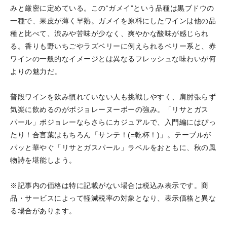
みと厳密に定めている。この“ガメイ”という品種は黒ブドウの
一種で、果皮が薄く早熟。ガメイを原料にしたワインは他の品
種と比べて、渋みや苦味が少なく、爽やかな酸味が感じられ
る。香りも野いちごやラズベリーに例えられるベリー系と、赤
ワインの一般的なイメージとは異なるフレッシュな味わいが何
よりの魅力だ。
普段ワインを飲み慣れていない人も挑戦しやすく、肩肘張らず
気楽に飲めるのがボジョレーヌーボーの強み。「リサとガス
パール」ボジョレーならさらにカジュアルで、入門編にはぴっ
たり！合言葉はもちろん「サンテ！(=乾杯！)」。テーブルが
パッと華やぐ「リサとガスパール」ラベルをおともに、秋の風
物詩を堪能しよう。
※記事内の価格は特に記載がない場合は税込み表示です。商
品・サービスによって軽減税率の対象となり、表示価格と異な
る場合があります。