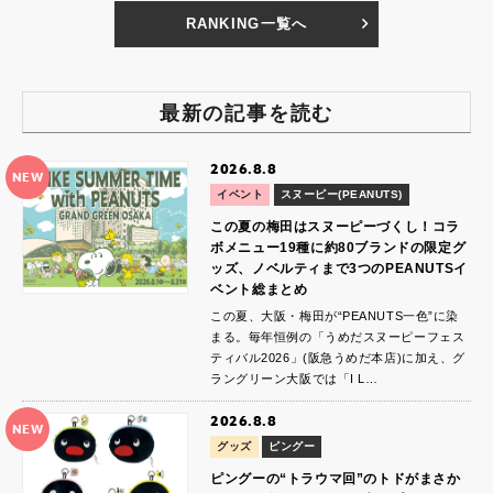
RANKING一覧へ
最新の記事を読む
2026.8.8
NEW
イベント
スヌーピー(PEANUTS)
この夏の梅田はスヌーピーづくし！コラ
ボメニュー19種に約80ブランドの限定グ
ッズ、ノベルティまで3つのPEANUTSイ
ベント総まとめ
この夏、大阪・梅田が“PEANUTS一色”に染
まる。毎年恒例の「うめだスヌーピーフェス
ティバル2026」(阪急うめだ本店)に加え、グ
ラングリーン大阪では「I L…
2026.8.8
NEW
グッズ
ピングー
ピングーの“トラウマ回”のトドがまさか