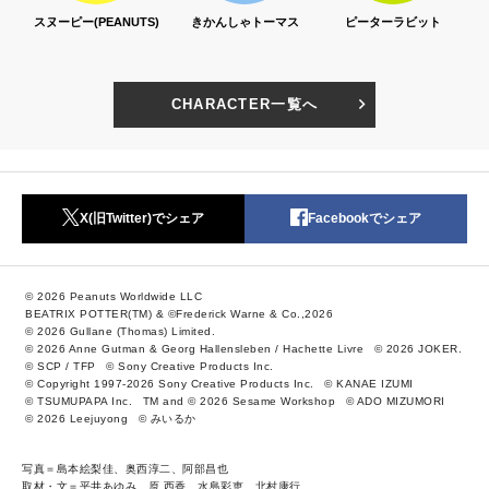
S)
きかんしゃトーマス
ピーターラビット
セサミストリート
CHARACTER一覧へ
X(旧Twitter)でシェア
Facebookでシェア
© 2026 Peanuts Worldwide LLC
BEATRIX POTTER(TM) & ©Frederick Warne & Co.,2026
© 2026 Gullane (Thomas) Limited.
© 2026 Anne Gutman & Georg Hallensleben / Hachette Livre
© 2026 JOKER.
© SCP / TFP
© Sony Creative Products Inc.
© Copyright 1997-2026 Sony Creative Products Inc.
© KANAE IZUMI
© TSUMUPAPA Inc.
TM and © 2026 Sesame Workshop
© ADO MIZUMORI
© 2026 Leejuyong
© みいるか
写真＝島本絵梨佳、奥西淳二、阿部昌也
取材・文＝平井あゆみ、原 西香、水島彩恵、北村康行