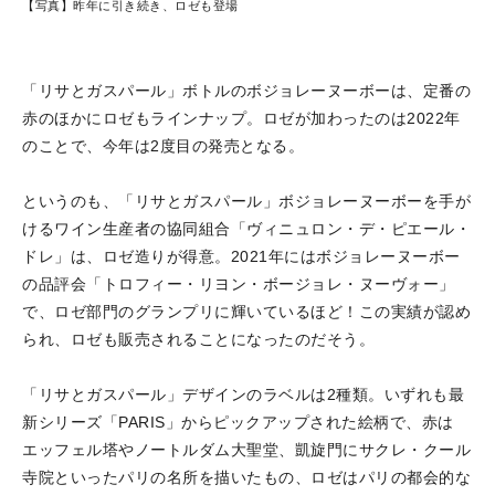
【写真】昨年に引き続き、ロゼも登場
「リサとガスパール」ボトルのボジョレーヌーボーは、定番の
赤のほかにロゼもラインナップ。ロゼが加わったのは2022年
のことで、今年は2度目の発売となる。
というのも、「リサとガスパール」ボジョレーヌーボーを手が
けるワイン生産者の協同組合「ヴィニュロン・デ・ピエール・
ドレ」は、ロゼ造りが得意。2021年にはボジョレーヌーボー
の品評会「トロフィー・リヨン・ボージョレ・ヌーヴォー」
で、ロゼ部門のグランプリに輝いているほど！この実績が認め
られ、ロゼも販売されることになったのだそう。
「リサとガスパール」デザインのラベルは2種類。いずれも最
新シリーズ「PARIS」からピックアップされた絵柄で、赤は
エッフェル塔やノートルダム大聖堂、凱旋門にサクレ・クール
寺院といったパリの名所を描いたもの、ロゼはパリの都会的な