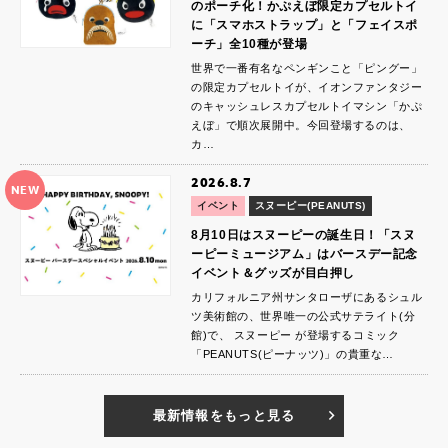
のポーチ化！かぷえぼ限定カプセルトイ
に「スマホストラップ」と「フェイスポ
ーチ」全10種が登場
世界で一番有名なペンギンこと「ピングー」
の限定カプセルトイが、イオンファンタジー
のキャッシュレスカプセルトイマシン「かぷ
えぼ」で順次展開中。今回登場するのは、
カ…
2026.8.7
NEW
イベント
スヌーピー(PEANUTS)
8月10日はスヌーピーの誕生日！「スヌ
ーピーミュージアム」はバースデー記念
イベント＆グッズが目白押し
カリフォルニア州サンタローザにあるシュル
ツ美術館の、世界唯一の公式サテライト(分
館)で、 スヌーピー が登場するコミック
「PEANUTS(ピーナッツ)」の貴重な…
最新情報をもっと見る