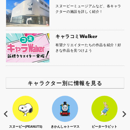
スヌーピーミュージアムなど、各キャラ
クターの施設を詳しく紹介！
キャラコミWalker
有望クリエイターたちの作品を紹介！好
きな作品を見つけよう
キャラクター別に情報を見る
S)
きかんしゃトーマス
ピーターラビット
セサミストリート