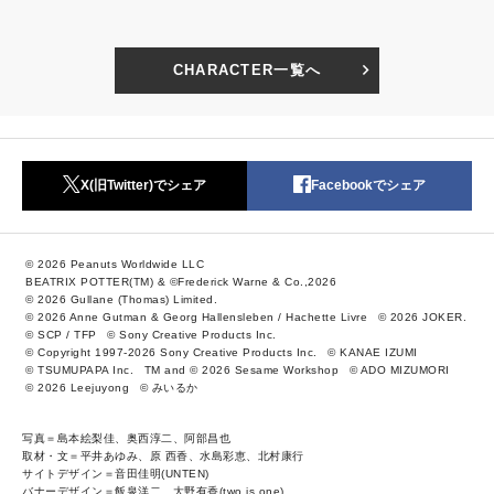
CHARACTER一覧へ
X(旧Twitter)でシェア
Facebookでシェア
© 2026 Peanuts Worldwide LLC
BEATRIX POTTER(TM) & ©Frederick Warne & Co.,2026
© 2026 Gullane (Thomas) Limited.
© 2026 Anne Gutman & Georg Hallensleben / Hachette Livre
© 2026 JOKER.
© SCP / TFP
© Sony Creative Products Inc.
© Copyright 1997-2026 Sony Creative Products Inc.
© KANAE IZUMI
© TSUMUPAPA Inc.
TM and © 2026 Sesame Workshop
© ADO MIZUMORI
© 2026 Leejuyong
© みいるか
写真＝島本絵梨佳、奥西淳二、阿部昌也
取材・文＝平井あゆみ、原 西香、水島彩恵、北村康行
サイトデザイン＝音田佳明(UNTEN)
バナーデザイン＝飯泉洋二、大野有香(two is one)