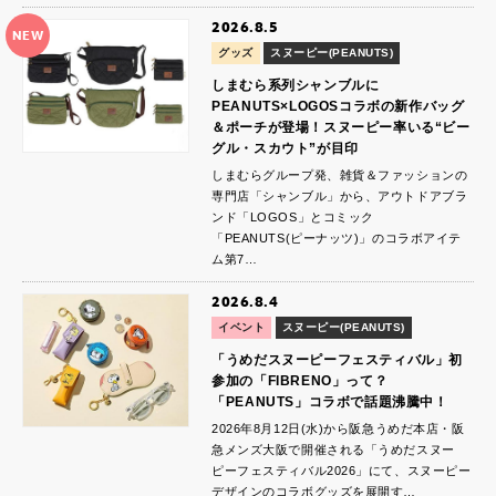
2026.8.5
NEW
グッズ
スヌーピー(PEANUTS)
しまむら系列シャンブルに
PEANUTS×LOGOSコラボの新作バッグ
＆ポーチが登場！スヌーピー率いる“ビー
グル・スカウト”が目印
しまむらグループ発、雑貨＆ファッションの
専門店「シャンブル」から、アウトドアブラ
ンド「LOGOS」とコミック
「PEANUTS(ピーナッツ)」のコラボアイテ
ム第7…
2026.8.4
イベント
スヌーピー(PEANUTS)
「うめだスヌーピーフェスティバル」初
参加の「FIBRENO」って？
「PEANUTS」コラボで話題沸騰中！
2026年8月12日(水)から阪急うめだ本店・阪
急メンズ大阪で開催される「うめだスヌー
ピーフェスティバル2026」にて、スヌーピー
デザインのコラボグッズを展開す…