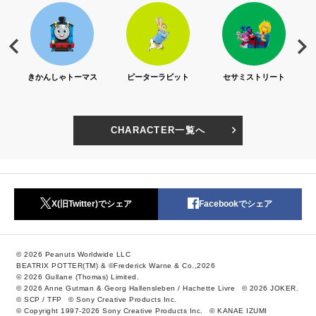
S)
きかんしゃトーマス
ピーターラビット
セサミストリート
CHARACTER一覧へ
X(旧Twitter)でシェア
Facebookでシェア
© 2026 Peanuts Worldwide LLC
BEATRIX POTTER(TM) & ©Frederick Warne & Co.,2026
© 2026 Gullane (Thomas) Limited.
© 2026 Anne Gutman & Georg Hallensleben / Hachette Livre
© 2026 JOKER.
© SCP / TFP
© Sony Creative Products Inc.
© Copyright 1997-2026 Sony Creative Products Inc.
© KANAE IZUMI