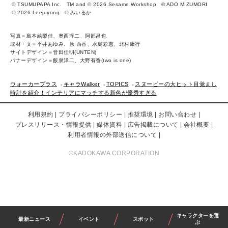
© TSUMUPAPA Inc.
TM and © 2026 Sesame Workshop
© ADO MIZUMORI
© 2026 Leejuyong
© みいるか
写真＝島本絵梨佳、奥西淳二、阿部昌也
取材・文＝平井あゆみ、原 西香、水島彩恵、北村康行
サイトデザイン＝音田佳明(UNTEN)
バナーデザイン＝飯泉洋二、大野有香(two is one)
ウォーカープラス
キャラWalker
TOPICS
スヌーピーの大ヒット目覚まし
時計を紹介！インテリアにマッチする新色が優秀すぎる
利用規約
プライバシーポリシー
推奨環境
お問い合わせ
プレスリリース・情報提供
媒体資料
広告掲載について
会社概要
利用者情報の外部送信について
©KADOKAWA CORPORATION
キャラクターを選
最新ニュース
イベント
スポット
ぶ