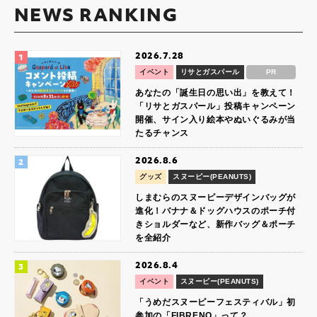
NEWS RANKING
2026.7.28
イベント
リサとガスパール
PR
あなたの「誕生日の思い出」を教えて！
「リサとガスパール」投稿キャンペーン
開催、サイン入り絵本やぬいぐるみが当
たるチャンス
2026.8.6
グッズ
スヌーピー(PEANUTS)
しまむらのスヌーピーデザインバッグが
進化！バナナ＆ドッグハウスのポーチ付
きショルダーなど、新作バッグ＆ポーチ
を全紹介
2026.8.4
イベント
スヌーピー(PEANUTS)
「うめだスヌーピーフェスティバル」初
参加の「FIBRENO」って？