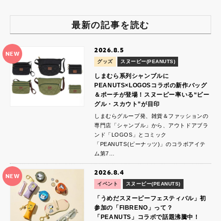
最新の記事を読む
2026.8.5
NEW
グッズ
スヌーピー(PEANUTS)
しまむら系列シャンブルに
PEANUTS×LOGOSコラボの新作バッグ
＆ポーチが登場！スヌーピー率いる“ビー
グル・スカウト”が目印
しまむらグループ発、雑貨＆ファッションの
専門店「シャンブル」から、アウトドアブラ
ンド「LOGOS」とコミック
「PEANUTS(ピーナッツ)」のコラボアイテ
ム第7…
2026.8.4
NEW
イベント
スヌーピー(PEANUTS)
「うめだスヌーピーフェスティバル」初
参加の「FIBRENO」って？
「PEANUTS」コラボで話題沸騰中！