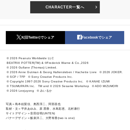
CHARACTER一覧へ
X(旧Twitter)でシェア
Facebookでシェア
© 2026 Peanuts Worldwide LLC
BEATRIX POTTER(TM) & ©Frederick Warne & Co.,2026
© 2026 Gullane (Thomas) Limited.
© 2026 Anne Gutman & Georg Hallensleben / Hachette Livre
© 2026 JOKER.
© SCP / TFP
© Sony Creative Products Inc.
© Copyright 1997-2026 Sony Creative Products Inc.
© KANAE IZUMI
© TSUMUPAPA Inc.
TM and © 2026 Sesame Workshop
© ADO MIZUMORI
© 2026 Leejuyong
© みいるか
写真＝島本絵梨佳、奥西淳二、阿部昌也
取材・文＝平井あゆみ、原 西香、水島彩恵、北村康行
サイトデザイン＝音田佳明(UNTEN)
バナーデザイン＝飯泉洋二、大野有香(two is one)