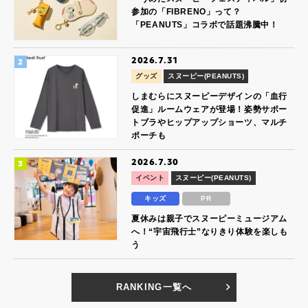
参加の「FIBRENO」って？
「PEANUTS」コラボで話題沸騰中！
2026.7.31
グッズ
スヌーピー(PEANUTS)
しまむらにスヌーピーデザインの「血行
促進」ルームウェアが登場！姿勢サポー
トブラやヒップアップショーツ、マルチ
ポーチも
2026.7.30
イベント
スヌーピー(PEANUTS)
キッズ
PR
夏休みは親子でスヌーピーミュージアム
へ！“宇宙飛行士”なりきり体験を楽しも
う
RANKING一覧へ