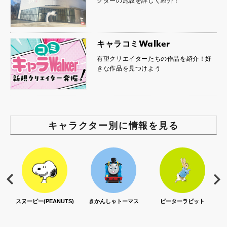
クターの施設を詳しく紹介！
キャラコミWalker
有望クリエイターたちの作品を紹介！好
きな作品を見つけよう
キャラクター別に情報を見る
S)
きかんしゃトーマス
ピーターラビット
セサミストリート