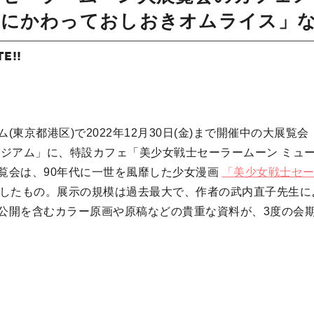
月にかわっておしおきオムライス」
TE!!
(東京都港区)で2022年12月30日(金)まで開催中の大展覧
ージアム」に、特設カフェ「美少女戦士セーラームーン ミュー
覧会は、90年代に一世を風靡した少女漫画
「美少女戦士セ
念したもの。展示の規模は過去最大で、作者の武内直子先生に
公開を含むカラー原画や原稿などの貴重な資料が、3度の会