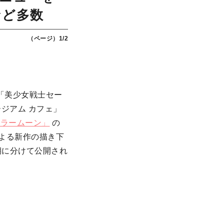
など多数
（ページ）1/2
会「美少女戦士セー
ジアム カフェ」
ーラームーン」
の
よる新作の描き下
期に分けて公開され