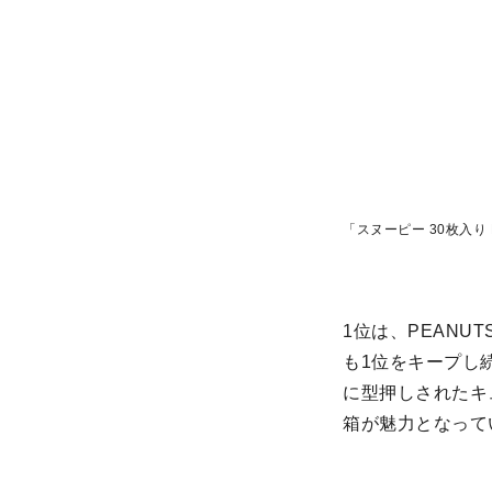
「スヌーピー 30枚入り
1位は、PEANU
も1位をキープし続
に型押しされたキ
箱が魅力となって