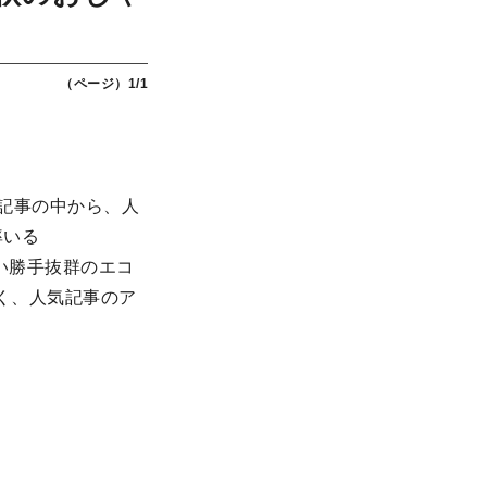
（ページ）1/1
た記事の中から、人
率いる
い勝手抜群のエコ
く、人気記事のア