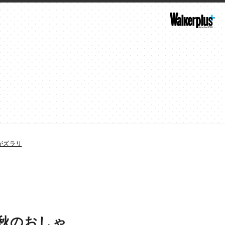
がズラリ
！秋のおしゃ