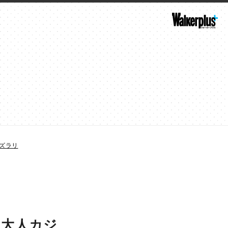
がズラリ
！大人カジ