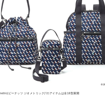
eometric(ピーナッツ ジオメトリック)”のアイテムは全18型展開