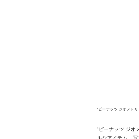
“ピーナッツ ジオメト
“ピーナッツ ジ
ルなアイテム。写真左か