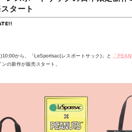
売スタート
ATE!!
水)10:00から、「LeSportsac(レスポートサック)」と
「PEAN
インの新作が販売スタート。