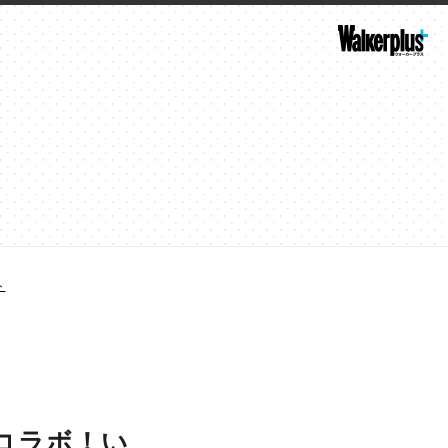
ト
コラボ！い