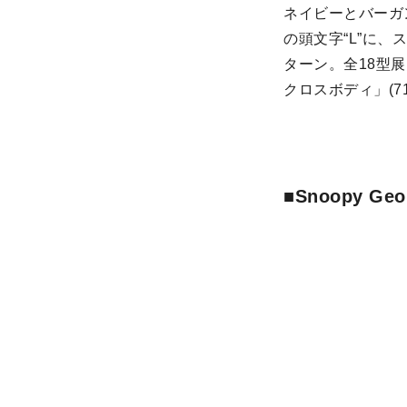
ネイビーとバーガン
の頭文字“L”に
ターン。全18型展
クロスボディ」(71
■Snoopy Geo