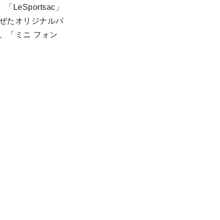
Sportsac」
交ぜたオリジナルパ
)、「ミニ フォン