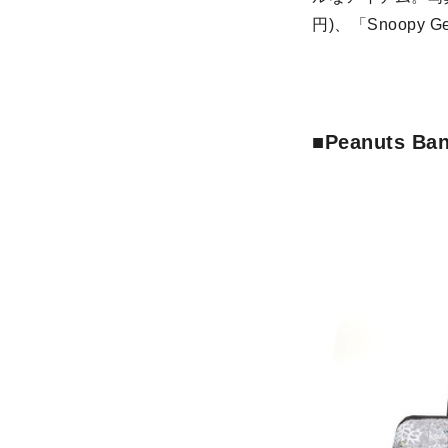
円)、「Snoopy 
■Peanuts Ban