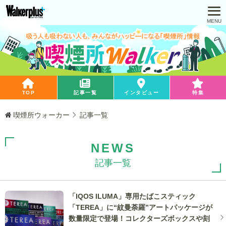
TOP
記事一覧
インタビュー
特集
喫煙所ウォーカー
記事一覧
NEWS
記事一覧
「IQOS ILUMA」専用たばこスティック
「TEREA」に“紋曼荼羅”アートパッケージが
数量限定で登場！コレクターズボックスや刻