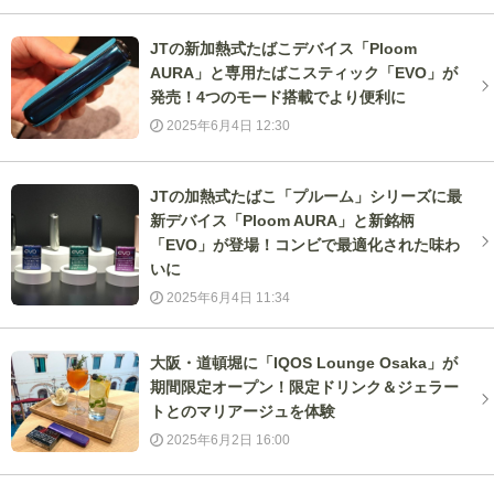
JTの新加熱式たばこデバイス「Ploom
AURA」と専用たばこスティック「EVO」が
発売！4つのモード搭載でより便利に
2025年6月4日 12:30
JTの加熱式たばこ「プルーム」シリーズに最
新デバイス「Ploom AURA」と新銘柄
「EVO」が登場！コンビで最適化された味わ
いに
2025年6月4日 11:34
大阪・道頓堀に「IQOS Lounge Osaka」が
期間限定オープン！限定ドリンク＆ジェラー
トとのマリアージュを体験
2025年6月2日 16:00