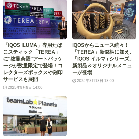
「IQOS ILUMA」専用たば
IQOSからニュース続々！
こスティック「TEREA」
「TEREA」新銘柄に加え、
に“紋曼荼羅”アートパッケ
「IQOS イルマ i シリーズ」
ージが数量限定で登場！コ
新製品＆オリジナルメニュ
レクターズボックスや刻印
ーが登場
サービスも展開
2025年8月13日 13:00
2025年9月8日 14:00