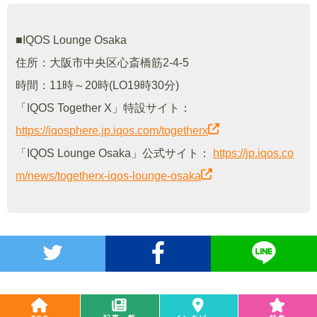
■IQOS Lounge Osaka
住所：大阪市中央区心斎橋筋2-4-5
時間：11時～20時(LO19時30分)
「IQOS Together X」特設サイト：
https://iqosphere.jp.iqos.com/togetherx
「IQOS Lounge Osaka」公式サイト：
https://jp.iqos.co
m/news/togetherx-iqos-lounge-osaka