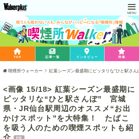
TOP
記事一覧
インタビュー
特集
喫煙所ウォーカー
紅葉シーズン最盛期にピッタリな“ひと駅さん
<画像 15/18> 紅葉シーズン最盛期に
ピッタリな“ひと駅さんぽ” 宮城
県・JR仙台駅周辺のオススメ“お出
かけスポット”を大特集！ たばこ
を吸う人のための喫煙スポットも紹
介