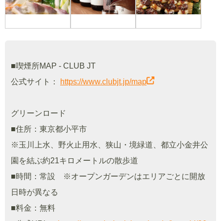
■喫煙所MAP - CLUB JT
公式サイト：
https://www.clubjt.jp/map
グリーンロード
■住所：東京都小平市
※玉川上水、野火止用水、狭山・境緑道、都立小金井公
園を結ぶ約21キロメートルの散歩道
■時間：常設 ※オープンガーデンはエリアごとに開放
日時が異なる
■料金：無料