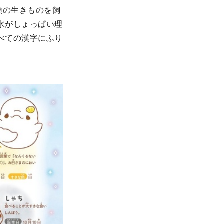
類の生きものを飼
水がしょっぱい理
べての漢字にふり
。