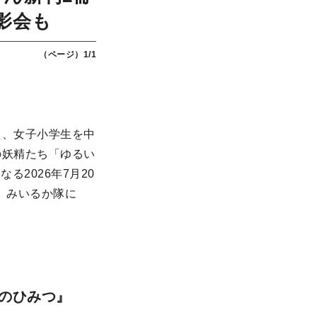
影会も
（ページ）1/1
え、女子小学生を中
の妖精たち「ゆるい
る2026年7月20
、みいるか隊に
ののひみつ』